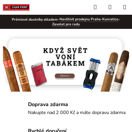
Přejít
Hledat
NÁKUP
na
KOŠÍK
obsah
Navštívit prodejnu Praha-Kunratice
Prémiové doutníky skladem
•
•
Zavolat pro radu
P
r
é
m
i
o
v
Doprava zdarma
é
Nakupte nad 2 000 Kč a máte dopravu zdarma
d
Rychlé doručení