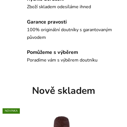
o
Zboží skladem odesíláme ihned
u
t
Garance pravosti
100% originální doutníky s garantovaným
n
původem
í
k
Pomůžeme s výběrem
Poradíme vám s výběrem doutníku
y
s
k
Nově skladem
l
a
NOVINKA
NOVINKA
NOVINKA
NOVINKA
NOVINKA
NOVINKA
d