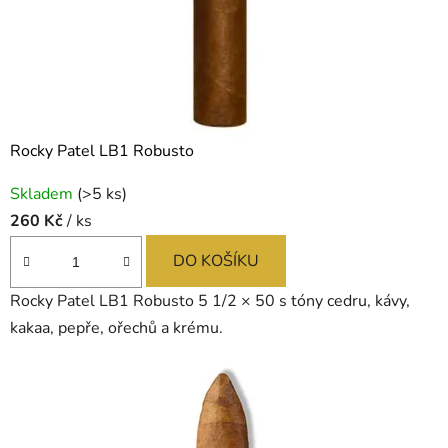
u
č
e
n
Rocky Patel LB1 Robusto
í
Skladem
(>5 ks)
a
260 Kč
/ ks
p
DO KOŠÍKU
r
Rocky Patel LB1 Robusto 5 1/2 × 50 s tóny cedru, kávy,
o
kakaa, pepře, ořechů a krému.
d
e
j