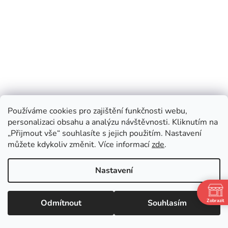
Používáme cookies pro zajištění funkčnosti webu,
personalizaci obsahu a analýzu návštěvnosti. Kliknutím na
„Přijmout vše“ souhlasíte s jejich použitím. Nastavení
Recenze doutníku AJ Fernandez
můžete kdykoliv změnit. Více informací
zde
.
Enclave Broadleaf Churchill
Nastavení
Recenze doutníku · AJ Fernandez · Nikaragua Recenze
doutníku Enclave Broadleaf Churchill Enclave Broadleaf
Churchill od A.J. Fernandeze je doutník pro milovníky
Odmítnout
Souhlasím
Zobrazit
hutnějších,...