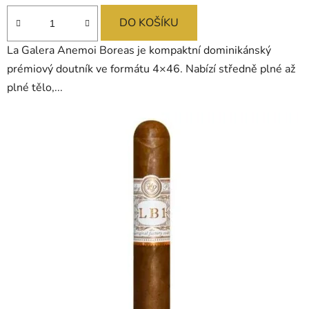
b
ě
DO KOŠÍKU
r
La Galera Anemoi Boreas je kompaktní dominikánský
prémiový doutník ve formátu 4×46. Nabízí středně plné až
,
plné tělo,...
r
y
c
h
l
é
d
o
r