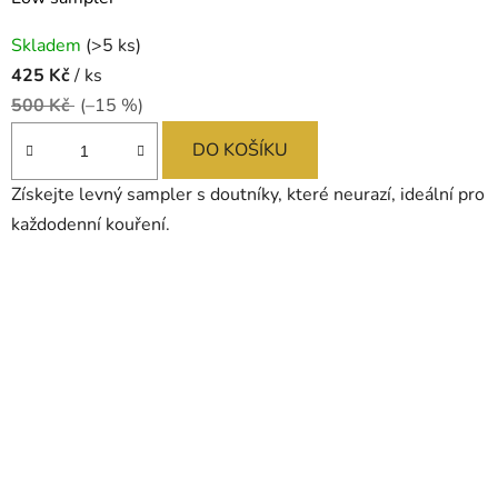
Průměrné
Skladem
(>5 ks)
hodnocení
425 Kč
/ ks
produktu
500 Kč
(–15 %)
je
5,0
DO KOŠÍKU
z
Získejte levný sampler s doutníky, které neurazí, ideální pro
5
každodenní kouření.
hvězdiček.