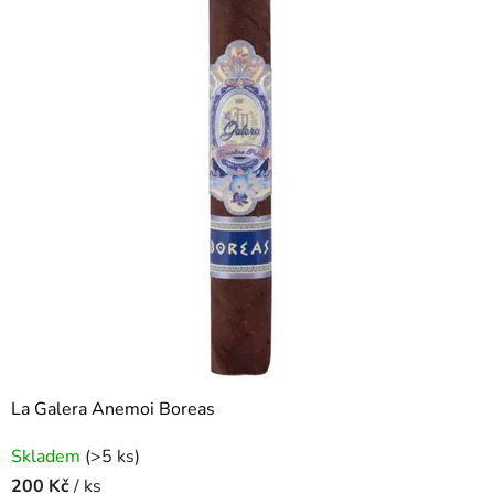
e
m
–
o
d
b
o
r
n
ý
v
La Galera Anemoi Boreas
ý
Skladem
(>5 ks)
200 Kč
/ ks