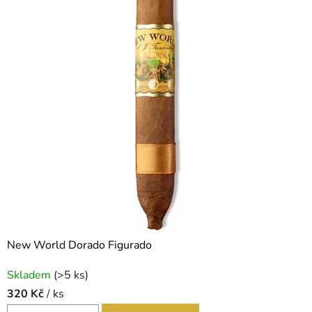
n
a
New World Dorado Figurado
Skladem
(>5 ks)
320 Kč
/ ks