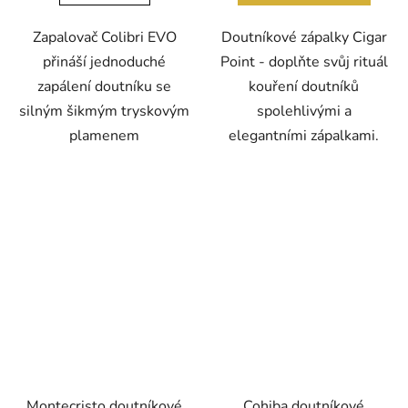
Zapalovač Colibri EVO
Doutníkové zápalky Cigar
přináší jednoduché
Point - doplňte svůj rituál
zapálení doutníku se
kouření doutníků
silným šikmým tryskovým
spolehlivými a
plamenem
elegantními zápalkami.
Montecristo doutníkové
Cohiba doutníkové