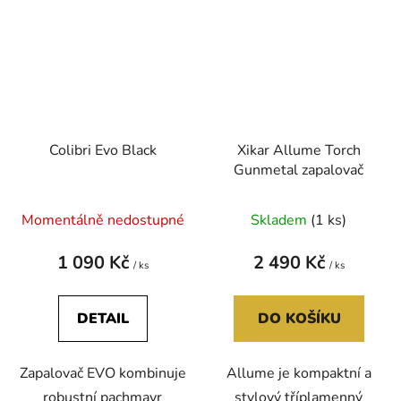
Colibri Evo Black
Xikar Allume Torch
Gunmetal zapalovač
Momentálně nedostupné
Skladem
(1 ks)
1 090 Kč
2 490 Kč
/ ks
/ ks
DETAIL
DO KOŠÍKU
Zapalovač EVO kombinuje
Allume je kompaktní a
robustní pachmayr
stylový tříplamenný