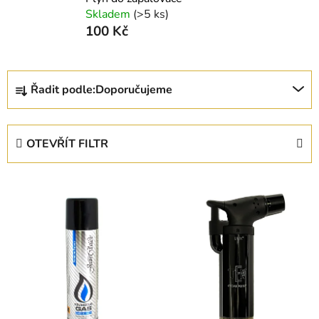
Skladem
(>5 ks)
100 Kč
Ř
Řadit podle:
Doporučujeme
a
z
e
OTEVŘÍT FILTR
n
í
V
p
ý
r
p
o
i
d
s
u
p
k
r
t
o