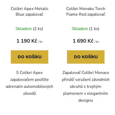
Colibri Apex Metalic
Colibri Monako Torch
Blue zapalovač
Flame Red zapalovač
Skladem
(2 ks)
Skladem
(1 ks)
1 190 Kč
1 690 Kč
/ ks
/ ks
DO KOŠÍKU
DO KOŠÍKU
S Colibri Apex
Zapalovač Colibri Monaco
zapalovačem pocítíte
přináší vzrušení závodních
adrenalin automobilových
okruhů s trojitým
závodů
plamenem v elegantním
designu