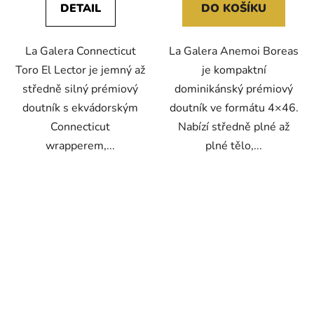
DETAIL
DO KOŠÍKU
La Galera Connecticut
La Galera Anemoi Boreas
Toro El Lector je jemný až
je kompaktní
středně silný prémiový
dominikánský prémiový
doutník s ekvádorským
doutník ve formátu 4×46.
Connecticut
Nabízí středně plné až
wrapperem,...
plné tělo,...