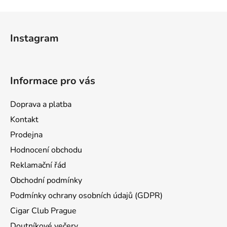
Z
á
Instagram
p
a
t
Informace pro vás
í
Doprava a platba
Kontakt
Prodejna
Hodnocení obchodu
Reklamační řád
Obchodní podmínky
Podmínky ochrany osobních údajů (GDPR)
Cigar Club Prague
Doutníkové večery