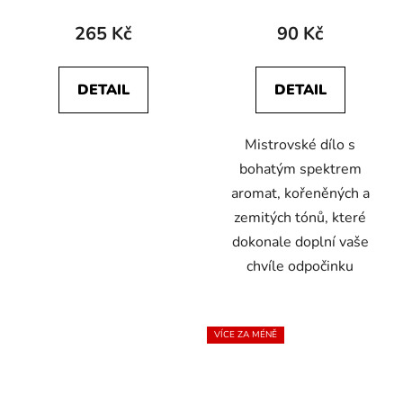
265 Kč
90 Kč
DETAIL
DETAIL
Mistrovské dílo s
bohatým spektrem
aromat, kořeněných a
zemitých tónů, které
dokonale doplní vaše
chvíle odpočinku
VÍCE ZA MÉNĚ