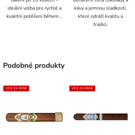
balení po 10 kusech –
bohatými tóny čokolády a
ideální volba pro rychlé a
kávy a jemnou sladkostí,
kvalitní potěšení během...
které odráží kvalitu a
tradici.
Podobné produkty
VÍCE ZA MÉNĚ
VÍCE ZA MÉNĚ