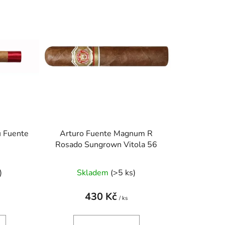
n
í
p
r
o
d
u
k
t
ů
u Fuente
Arturo Fuente Magnum R
Rosado Sungrown Vitola 56
)
Skladem
(>5 ks)
430 Kč
/ ks