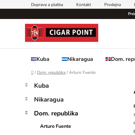
Přejít
Doprava a platba
Kontakt
Prodejna
na
Pré
obsah
Kuba
Nikaragua
Dom. rep
Domů
/
Dom. republika
/
Arturo Fuente
P
K
Přeskočit
Kuba
a
kategorie
o
t
s
Nikaragua
e
t
g
r
Dom. republika
o
a
r
Arturo Fuente
i
n
e