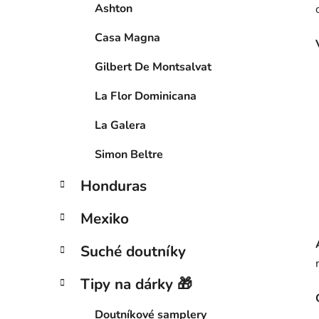
n
Ashton
í
Casa Magna
p
a
Gilbert De Montsalvat
n
e
La Flor Dominicana
l
La Galera
Simon Beltre
Honduras
Mexiko
Suché doutníky
Tipy na dárky 🎁
Doutníkové samplery