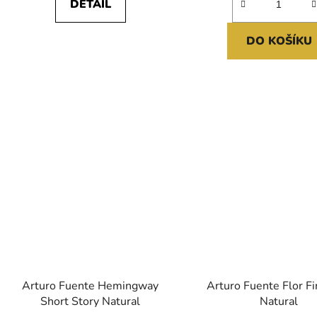
DETAIL
z
5
DO KOŠÍKU
hvězdiček.
Arturo Fuente Hemingway
Arturo Fuente Flor F
Short Story Natural
Natural