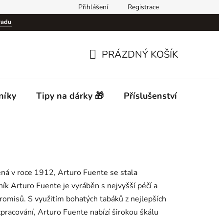
Přihlášení
Registrace
Podmínky ochrany osobních údajů (GDPR)
Cigar Club Prague
radu
PRÁZDNÝ KOŠÍK
NÁKUPNÍ
KOŠÍK
níky
Tipy na dárky 🎁
Příslušenství
Desti
ná v roce 1912, Arturo Fuente se stala
k Arturo Fuente je vyráběn s nejvyšší péčí a
promisů. S využitím bohatých tabáků z nejlepších
pracování, Arturo Fuente nabízí širokou škálu