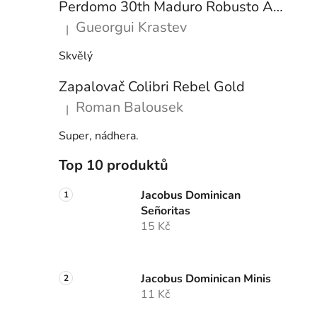
Perdomo 30th Maduro Robusto Ann. Box-Pressed
Gueorgui Krastev
|
Hodnocení produktu je 5 z 5 hvězdiček.
Skvělý
Zapalovač Colibri Rebel Gold
Roman Balousek
|
Hodnocení produktu je 5 z 5 hvězdiček.
Super, nádhera.
Top 10 produktů
Jacobus Dominican
Señoritas
15 Kč
Jacobus Dominican Minis
11 Kč