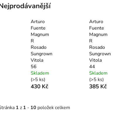
Nejprodávanější
Arturo
Arturo
Fuente
Fuente
Magnum
Magnum
R
R
Rosado
Rosado
Sungrown
Sungrown
Vitola
Vitola
56
44
Skladem
Skladem
(>5 ks)
(>5 ks)
430 Kč
385 Kč
Stránka
1
z
1
-
10
položek celkem
V