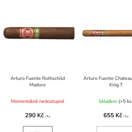
ý
p
s
p
r
o
d
u
k
t
Arturo Fuente Rothschild
Arturo Fuente Chatea
Maduro
King T
ů
Průměrné
Momentálně nedostupné
Skladem
(>5 ks
hodnocení
produktu
290 Kč
655 Kč
/ ks
/ ks
je
0,0