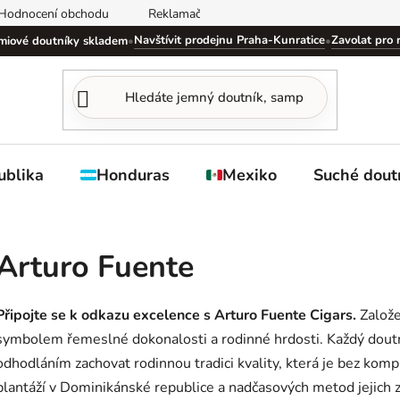
Hodnocení obchodu
Reklamační řád
Obchodní podmínky
Navštívit prodejnu Praha-Kunratice
Zavolat pro 
miové doutníky skladem
•
•
ublika
Honduras
Mexiko
Suché dout
Arturo Fuente
Připojte se k odkazu excelence s Arturo Fuente Cigars.
Založe
symbolem řemeslné dokonalosti a rodinné hrdosti. Každý doutní
odhodláním zachovat rodinnou tradici kvality, která je bez kom
plantáží v Dominikánské republice a nadčasových metod jejich z