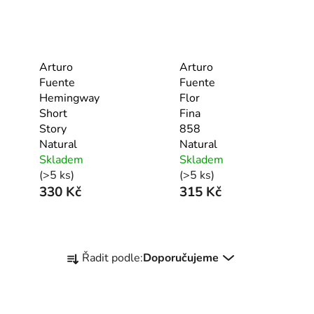
Arturo
Arturo
Fuente
Fuente
Hemingway
Flor
Short
Fina
Story
858
Natural
Natural
Skladem
Skladem
(>5 ks)
(>5 ks)
330 Kč
315 Kč
Ř
Řadit podle:
Doporučujeme
a
z
e