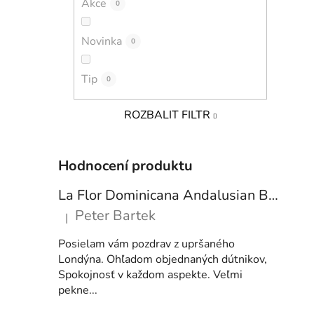
Akce
0
i
Novinka
0
Tip
0
ROZBALIT FILTR
Hodnocení produktu
La Flor Dominicana Andalusian Bull
Peter Bartek
|
Hodnocení produktu je 5 z 5 hvězdiček.
Posielam vám pozdrav z upršaného
Londýna. Ohľadom objednaných dútnikov,
Spokojnosť v každom aspekte. Veľmi
pekne...