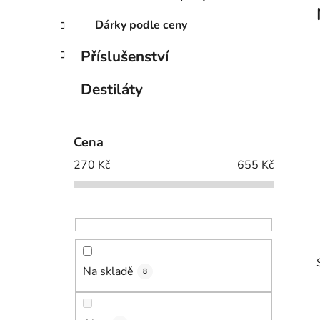
Dárky podle ceny
Příslušenství
Destiláty
Cena
270
Kč
655
Kč
Na skladě
8