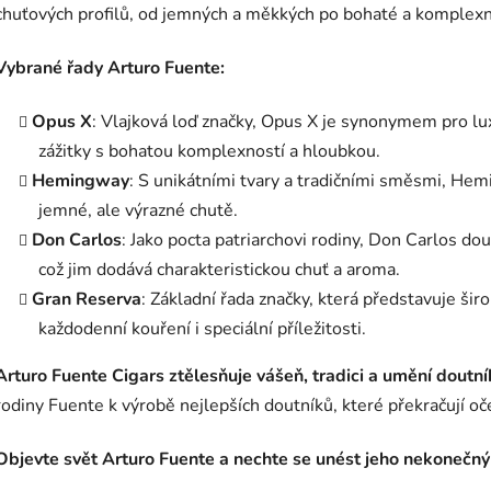
chuťových profilů, od jemných a měkkých po bohaté a komplexn
Vybrané řady Arturo Fuente:
Opus X
: Vlajková loď značky, Opus X je synonymem pro lux
zážitky s bohatou komplexností a hloubkou.
Hemingway
: S unikátními tvary a tradičními směsmi, Hem
jemné, ale výrazné chutě.
Don Carlos
: Jako pocta patriarchovi rodiny, Don Carlos do
což jim dodává charakteristickou chuť a aroma.
Gran Reserva
: Základní řada značky, která představuje širo
každodenní kouření i speciální příležitosti.
Arturo Fuente Cigars ztělesňuje vášeň, tradici a umění doutní
rodiny Fuente k výrobě nejlepších doutníků, které překračují o
Objevte svět Arturo Fuente a nechte se unést jeho nekoneč