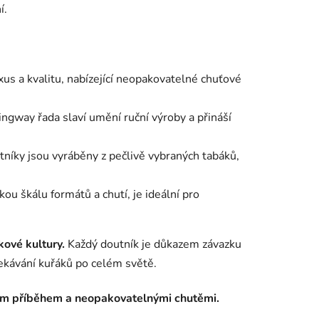
í.
us a kvalitu, nabízející neopakovatelné chuťové
ingway řada slaví umění ruční výroby a přináší
utníky jsou vyráběny z pečlivě vybraných tabáků,
kou škálu formátů a chutí, je ideální pro
kové kultury.
Každý doutník je důkazem závazku
čekávání kuřáků po celém světě.
ným příběhem a neopakovatelnými chutěmi.