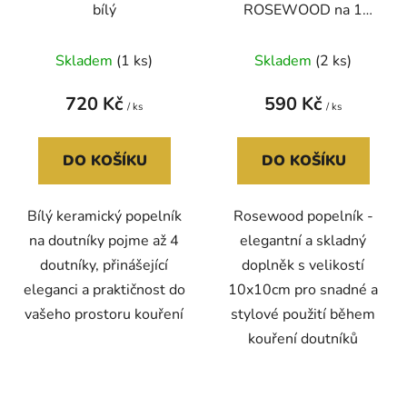
bílý
ROSEWOOD na 1
doutník
Skladem
(1 ks)
Skladem
(2 ks)
720 Kč
590 Kč
/ ks
/ ks
DO KOŠÍKU
DO KOŠÍKU
Bílý keramický popelník
Rosewood popelník -
na doutníky pojme až 4
elegantní a skladný
doutníky, přinášející
doplněk s velikostí
eleganci a praktičnost do
10x10cm pro snadné a
vašeho prostoru kouření
stylové použití během
kouření doutníků