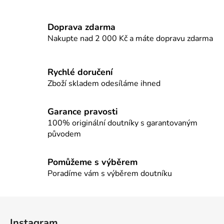
v
l
Doprava zdarma
á
d
Nakupte nad 2 000 Kč a máte dopravu zdarma
a
c
í
Rychlé doručení
p
Zboží skladem odesíláme ihned
r
v
Garance pravosti
k
100% originální doutníky s garantovaným
y
původem
v
ý
p
Pomůžeme s výběrem
i
Poradíme vám s výběrem doutníku
s
u
Z
á
Instagram