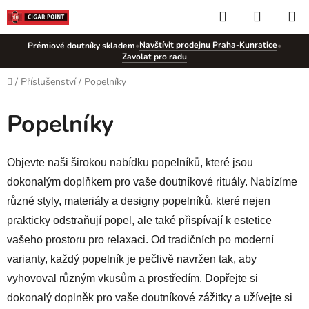
Přejít
Hledat
NÁKUP
na
KOŠÍK
obsah
Navštívit prodejnu Praha-Kunratice
Prémiové doutníky skladem
•
•
Zavolat pro radu
Domů
/
Příslušenství
/
Popelníky
Popelníky
Objevte naši širokou nabídku popelníků, které jsou
dokonalým doplňkem pro vaše doutníkové rituály. Nabízíme
různé styly, materiály a designy popelníků, které nejen
prakticky odstraňují popel, ale také přispívají k estetice
vašeho prostoru pro relaxaci. Od tradičních po moderní
varianty, každý popelník je pečlivě navržen tak, aby
vyhovoval různým vkusům a prostředím. Dopřejte si
dokonalý doplněk pro vaše doutníkové zážitky a užívejte si