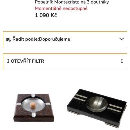
Popelník Montecristo na 3 doutníky
Momentálně nedostupné
1 090 Kč
Ř
Řadit podle:
Doporučujeme
a
z
e
OTEVŘÍT FILTR
n
í
V
p
ý
r
p
o
i
d
s
u
p
k
r
t