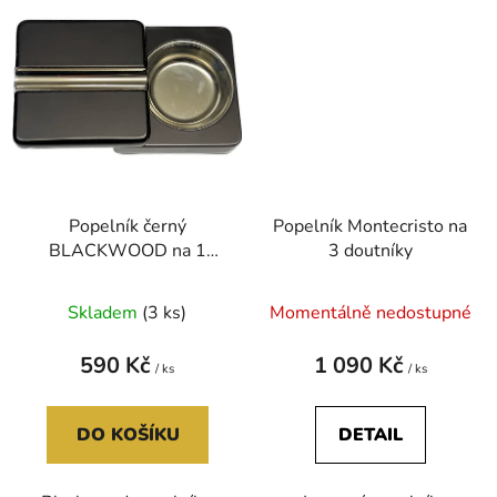
Popelník černý
Popelník Montecristo na
BLACKWOOD na 1
3 doutníky
doutník
Skladem
(3 ks)
Momentálně nedostupné
590 Kč
1 090 Kč
/ ks
/ ks
DO KOŠÍKU
DETAIL