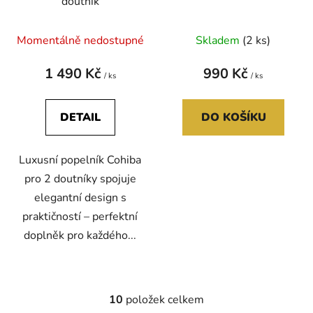
doutník
Momentálně nedostupné
Skladem
(2 ks)
1 490 Kč
990 Kč
/ ks
/ ks
DETAIL
DO KOŠÍKU
Luxusní popelník Cohiba
pro 2 doutníky spojuje
elegantní design s
praktičností – perfektní
doplněk pro každého...
10
položek celkem
O