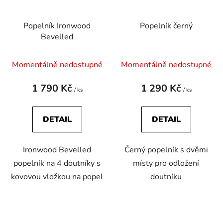
o
ů
d
Popelník Ironwood
Popelník černý
u
Bevelled
k
t
Momentálně nedostupné
Momentálně nedostupné
ů
1 790 Kč
1 290 Kč
/ ks
/ ks
DETAIL
DETAIL
Ironwood Bevelled
Černý popelník s dvěmi
popelník na 4 doutníky s
místy pro odložení
kovovou vložkou na popel
doutníku