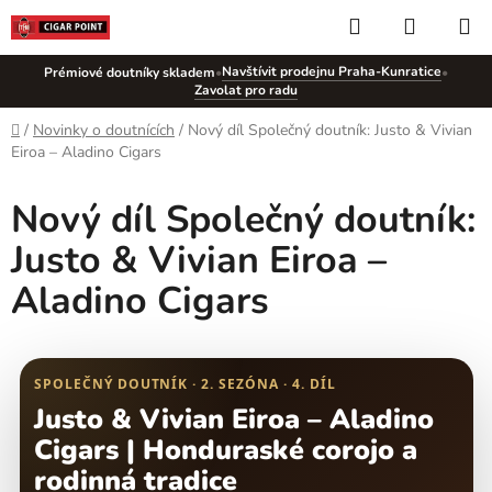
Přejít
Hledat
NÁKUP
na
KOŠÍK
obsah
Navštívit prodejnu Praha-Kunratice
Prémiové doutníky skladem
•
•
Zavolat pro radu
Domů
/
Novinky o doutnících
/
Nový díl Společný doutník: Justo & Vivian
Eiroa – Aladino Cigars
Nový díl Společný doutník:
Justo & Vivian Eiroa –
Aladino Cigars
SPOLEČNÝ DOUTNÍK · 2. SEZÓNA · 4. DÍL
Justo & Vivian Eiroa – Aladino
Cigars | Honduraské corojo a
rodinná tradice