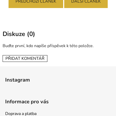
PŘEDCHOZÍ ČLÁNEK
DALŠÍ ČLÁNEK
Diskuze (0)
Buďte první, kdo napíše příspěvek k této položce.
PŘIDAT KOMENTÁŘ
Z
á
Instagram
p
a
t
Informace pro vás
í
Doprava a platba