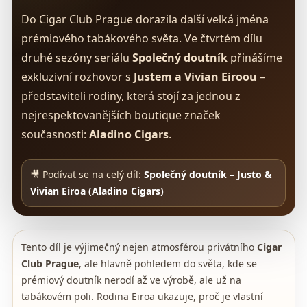
Do Cigar Club Prague dorazila další velká jména
prémiového tabákového světa. Ve čtvrtém dílu
druhé sezóny seriálu
Společný doutník
přinášíme
exkluzivní rozhovor s
Justem a Vivian Eiroou
–
představiteli rodiny, která stojí za jednou z
nejrespektovanějších boutique značek
současnosti:
Aladino Cigars
.
🎥 Podívat se na celý díl:
Společný doutník – Justo &
Vivian Eiroa (Aladino Cigars)
Tento díl je výjimečný nejen atmosférou privátního
Cigar
Club Prague
, ale hlavně pohledem do světa, kde se
prémiový doutník nerodí až ve výrobě, ale už na
tabákovém poli. Rodina Eiroa ukazuje, proč je vlastní