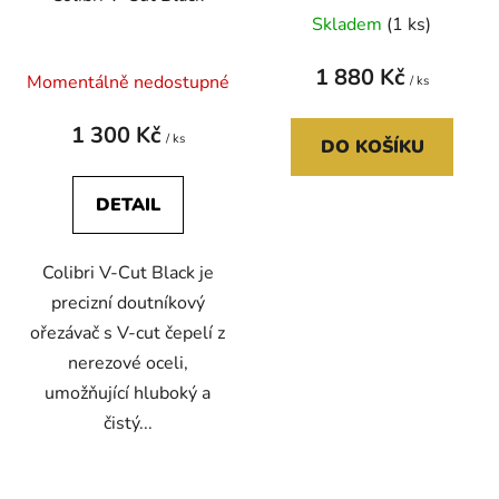
u
t
Skladem
(1 ks)
k
ů
t
1 880 Kč
Momentálně nedostupné
ů
/ ks
1 300 Kč
/ ks
DO KOŠÍKU
DETAIL
Colibri V-Cut Black je
precizní doutníkový
ořezávač s V-cut čepelí z
nerezové oceli,
umožňující hluboký a
čistý...