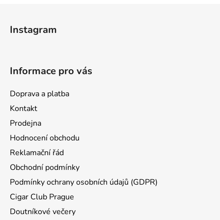
l
Z
á
á
d
Instagram
p
a
a
c
t
í
Informace pro vás
p
í
r
v
Doprava a platba
k
Kontakt
y
Prodejna
v
ý
Hodnocení obchodu
p
Reklamační řád
i
Obchodní podmínky
s
u
Podmínky ochrany osobních údajů (GDPR)
Cigar Club Prague
Doutníkové večery