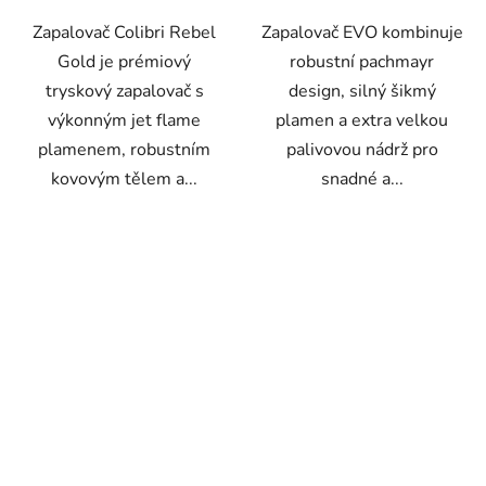
5
Zapalovač Colibri Rebel
Zapalovač EVO kombinuje
hvězdiček.
Gold je prémiový
robustní pachmayr
tryskový zapalovač s
design, silný šikmý
výkonným jet flame
plamen a extra velkou
plamenem, robustním
palivovou nádrž pro
kovovým tělem a...
snadné a...