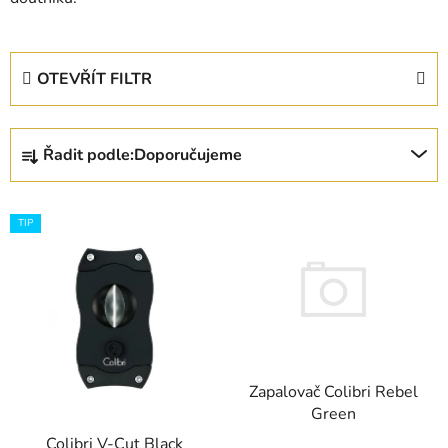
OTEVŘÍT FILTR
Ř
Řadit podle:
Doporučujeme
a
z
V
e
TIP
ý
n
p
í
i
p
s
r
p
o
r
d
Zapalovač Colibri Rebel
o
u
Green
d
k
Colibri V-Cut Black