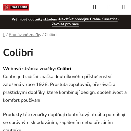
Přejít
Hledat
NÁKUP
na
KOŠÍK
obsah
Navštívit prodejnu Praha-Kunratice
Prémiové doutníky skladem
•
•
Zavolat pro radu
Domů
/
Prodávané značky
/
Colibri
Colibri
Webová stránka značky:
Colibri
Colibri je tradiční značka doutníkového příslušenství
založená v roce 1928. Proslula zapalovači, ořezávači a
praktickými doplňky, které kombinují design, spolehlivost a
komfort používání.
Produkty této značky doplňují doutníkový rituál a pomáhají
se správným skladováním, zapálením nebo ořezáním
doutníku.