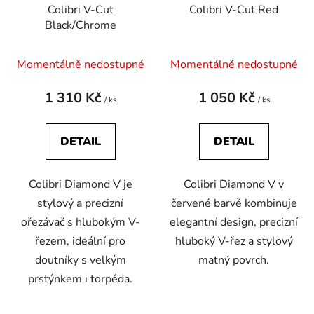
Colibri V-Cut
Colibri V-Cut Red
Black/Chrome
Momentálně nedostupné
Momentálně nedostupné
1 310 Kč
1 050 Kč
/ ks
/ ks
DETAIL
DETAIL
Colibri Diamond V je
Colibri Diamond V v
stylový a precizní
červené barvě kombinuje
ořezávač s hlubokým V-
elegantní design, precizní
řezem, ideální pro
hluboký V-řez a stylový
doutníky s velkým
matný povrch.
prstýnkem i torpéda.