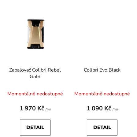
Zapalovač Colibri Rebel
Colibri Evo Black
Gold
Průměrné
Momentálně nedostupné
Momentálně nedostupné
hodnocení
produktu
1 970 Kč
1 090 Kč
/ ks
/ ks
je
5,0
DETAIL
DETAIL
z