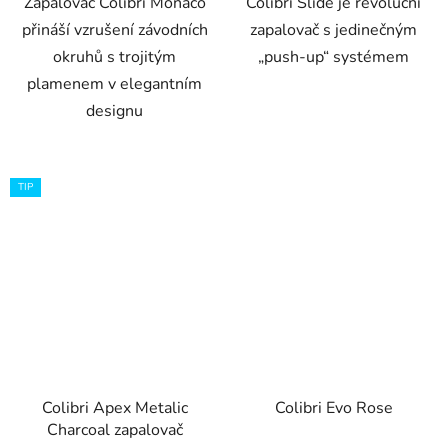
Zapalovač Colibri Monaco
Colibri Slide je revoluční
přináší vzrušení závodních
zapalovač s jedinečným
okruhů s trojitým
„push-up“ systémem
plamenem v elegantním
designu
TIP
Colibri Apex Metalic
Colibri Evo Rose
Charcoal zapalovač