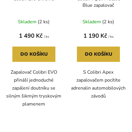
Blue zapalovač
Skladem
(2 ks)
Skladem
(2 ks)
1 490 Kč
1 190 Kč
/ ks
/ ks
DO KOŠÍKU
DO KOŠÍKU
Zapalovač Colibri EVO
S Colibri Apex
přináší jednoduché
zapalovačem pocítíte
zapálení doutníku se
adrenalin automobilových
silným šikmým tryskovým
závodů
plamenem