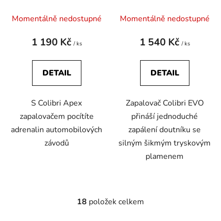
Momentálně nedostupné
Momentálně nedostupné
1 190 Kč
1 540 Kč
/ ks
/ ks
DETAIL
DETAIL
S Colibri Apex
Zapalovač Colibri EVO
zapalovačem pocítíte
přináší jednoduché
adrenalin automobilových
zapálení doutníku se
závodů
silným šikmým tryskovým
plamenem
18
položek celkem
O
v