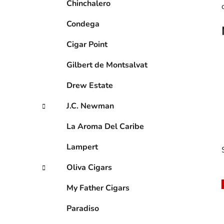
n
Chinchalero
í
Condega
p
a
Cigar Point
n
Gilbert de Montsalvat
e
l
Drew Estate
J.C. Newman
La Aroma Del Caribe
Lampert
Oliva Cigars
My Father Cigars
Paradiso
i