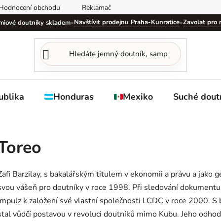
Hodnocení obchodu
Reklamační řád
Obchodní podmínky
Navštívit prodejnu Praha-Kunratice
Zavolat pro 
miové doutníky skladem
•
•
ublika
Honduras
Mexiko
Suché dout
Toreo
Zafi Barzilay, s bakalářským titulem v ekonomii a právu a jako g
svou vášeň pro doutníky v roce 1998. Při sledování dokumentu 
impulz k založení své vlastní společnosti LCDC v roce 2000. S
stal vůdčí postavou v revoluci doutníků mimo Kubu. Jeho odhodl