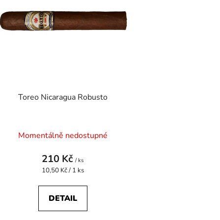
s
p
r
o
d
u
k
t
Toreo Nicaragua Robusto
ů
Momentálně nedostupné
210 Kč
/ ks
Měrná
10,50 Kč / 1 ks
cena:
DETAIL