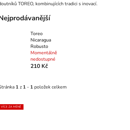
doutníků TOREO, kombinujících tradici s inovací.
Nejprodávanější
Toreo
Nicaragua
Robusto
Momentálně
nedostupné
210 Kč
Stránka
1
z
1
-
1
položek celkem
V
VÍCE ZA MÉNĚ
ý
p