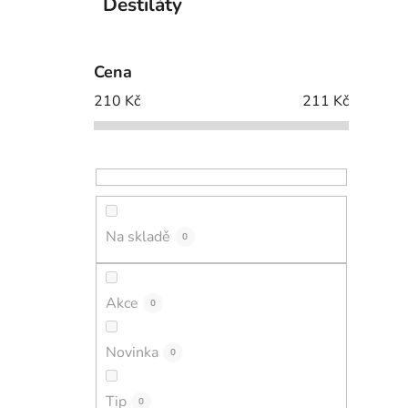
Destiláty
Cena
210
Kč
211
Kč
Na skladě
0
Akce
0
Novinka
0
Tip
0