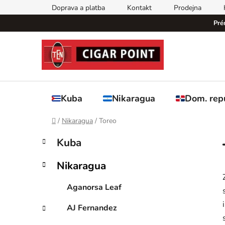
Přejít
Doprava a platba
Kontakt
Prodejna
na
Pré
obsah
Kuba
Nikaragua
Dom. rep
Domů
/
Nikaragua
/
Toreo
P
K
Přeskočit
Kuba
a
kategorie
o
t
s
Nikaragua
e
t
g
r
Aganorsa Leaf
o
a
r
AJ Fernandez
i
n
e