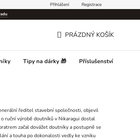
Přihlášení
Registrace
Podmínky ochrany osobních údajů (GDPR)
Cigar Club Prague
radu
PRÁZDNÝ KOŠÍK
NÁKUPNÍ
KOŠÍK
níky
Tipy na dárky 🎁
Příslušenství
Desti
enerální ředitel stavební společnosti, objevil
o ruční výrobě doutníků v Nikaragui dostal
 bratrem začal dovážet doutníky a postupně se
ání a touha po dokonalosti vedly ke vzniku