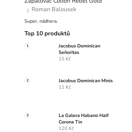
Zapalovač Colibri Rebel Gold
Roman Balousek
|
Hodnocení produktu je 5 z 5 hvězdiček.
Super, nádhera.
Top 10 produktů
Jacobus Dominican
Señoritas
15 Kč
Jacobus Dominican Minis
11 Kč
La Galera Habano Half
Corona Tin
120 Kč