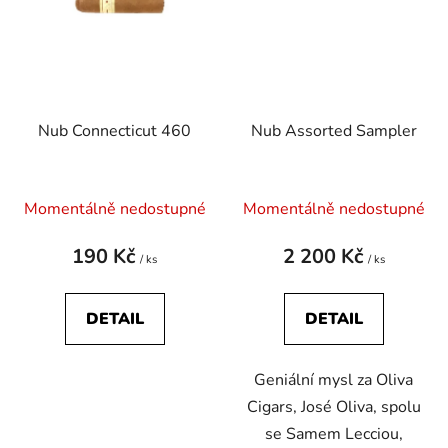
Nub Connecticut 460
Nub Assorted Sampler
Průměrné
Momentálně nedostupné
Momentálně nedostupné
hodnocení
produktu
190 Kč
2 200 Kč
/ ks
/ ks
je
0,0
DETAIL
DETAIL
z
5
Geniální mysl za Oliva
hvězdiček.
Cigars, José Oliva, spolu
se Samem Lecciou,