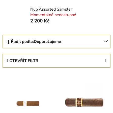
Nub Assorted Sampler
Momentálně nedostupné
2 200 Kč
Ř
Řadit podle:
Doporučujeme
a
z
e
OTEVŘÍT FILTR
n
í
V
p
ý
r
p
o
i
d
s
u
p
k