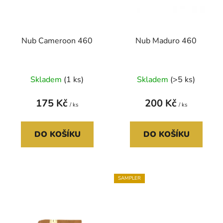
r
t
o
ů
d
Nub Cameroon 460
Nub Maduro 460
u
k
t
Skladem
(1 ks)
Skladem
(>5 ks)
ů
175 Kč
200 Kč
/ ks
/ ks
DO KOŠÍKU
DO KOŠÍKU
SAMPLER