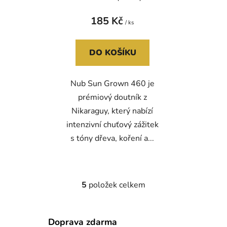
185 Kč
/ ks
DO KOŠÍKU
Nub Sun Grown 460 je
prémiový doutník z
Nikaraguy, který nabízí
intenzivní chuťový zážitek
s tóny dřeva, koření a...
5
položek celkem
O
v
l
Doprava zdarma
á