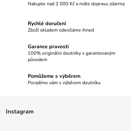
d
Nakupte nad 2 000 Kč a máte dopravu zdarma
a
c
í
Rychlé doručení
p
Zboží skladem odesíláme ihned
r
v
Garance pravosti
k
100% originální doutníky s garantovaným
y
původem
v
ý
p
Pomůžeme s výběrem
i
Poradíme vám s výběrem doutníku
s
u
Z
á
Instagram
p
a
t