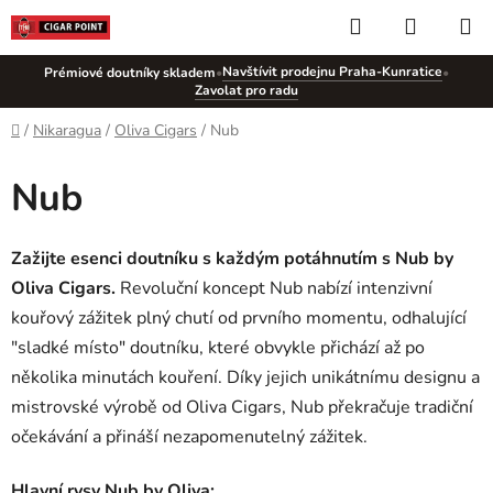
Přejít
Hledat
NÁKUP
na
KOŠÍK
obsah
Navštívit prodejnu Praha-Kunratice
Prémiové doutníky skladem
•
•
Zavolat pro radu
Domů
/
Nikaragua
/
Oliva Cigars
/
Nub
Nub
Zažijte esenci doutníku s každým potáhnutím s Nub by
Oliva Cigars.
Revoluční koncept Nub nabízí intenzivní
kouřový zážitek plný chutí od prvního momentu, odhalující
"sladké místo" doutníku, které obvykle přichází až po
několika minutách kouření. Díky jejich unikátnímu designu a
mistrovské výrobě od Oliva Cigars, Nub překračuje tradiční
očekávání a přináší nezapomenutelný zážitek.
Hlavní rysy Nub by Oliva: