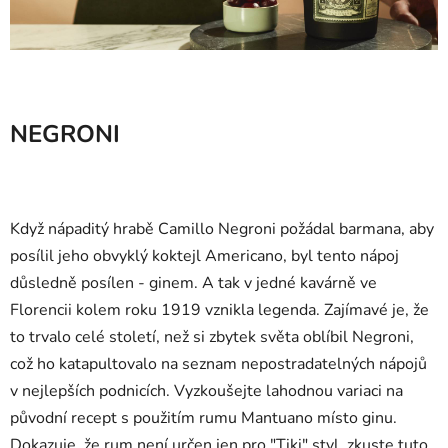
NEGRONI
Když nápaditý hrabě Camillo Negroni požádal barmana, aby
posílil jeho obvyklý koktejl Americano, byl tento nápoj
důsledně posílen - ginem. A tak v jedné kavárně ve
Florencii kolem roku 1919 vznikla legenda. Zajímavé je, že
to trvalo celé století, než si zbytek světa oblíbil Negroni,
což ho katapultovalo na seznam nepostradatelných nápojů
v nejlepších podnicích. Vyzkoušejte lahodnou variaci na
původní recept s použitím rumu Mantuano místo ginu.
Dokazuje, že rum není určen jen pro "Tiki" styl, zkuste tuto