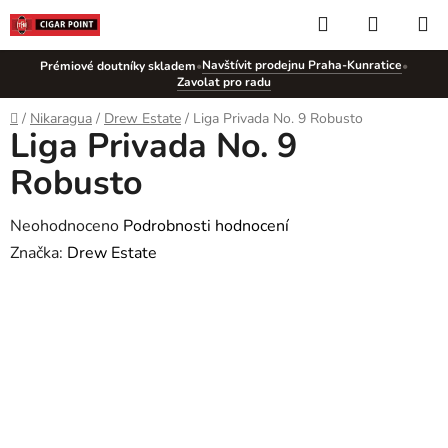
Přejít
Hledat
NÁKUP
na
KOŠÍK
obsah
Navštívit prodejnu Praha-Kunratice
Prémiové doutníky skladem
•
•
Zavolat pro radu
Domů
/
Nikaragua
/
Drew Estate
/
Liga Privada No. 9 Robusto
Liga Privada No. 9
Robusto
Průměrné
Neohodnoceno
Podrobnosti hodnocení
hodnocení
Značka:
Drew Estate
produktu
je
0,0
z
5
hvězdiček.