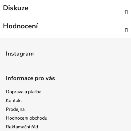
Diskuze
Hodnocení
Z
á
Instagram
p
a
t
Informace pro vás
í
Doprava a platba
Kontakt
Prodejna
Hodnocení obchodu
Reklamační řád