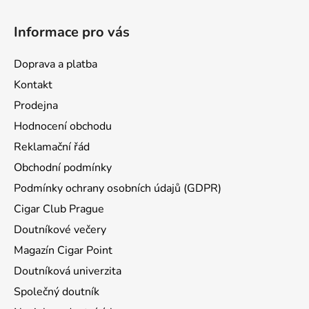
c
t
í
Informace pro vás
p
í
r
v
Doprava a platba
k
Kontakt
y
Prodejna
v
ý
Hodnocení obchodu
p
Reklamační řád
i
Obchodní podmínky
s
u
Podmínky ochrany osobních údajů (GDPR)
Cigar Club Prague
Doutníkové večery
Magazín Cigar Point
Doutníková univerzita
Společný doutník