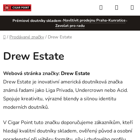
Přejít
Hledat
NÁKUP
na
KOŠÍK
obsah
Navštívit prodejnu Praha-Kunratice
Prémiové doutníky skladem
•
•
Zavolat pro radu
Domů
/
Prodávané značky
/
Drew Estate
Drew Estate
Webová stránka značky:
Drew Estate
Drew Estate je inovativní americká doutníková značka
známá řadami jako Liga Privada, Undercrown nebo Acid.
Spojuje kreativitu, výrazné blendy a silnou identitu
moderních doutníků.
V Cigar Point tuto značku doporučujeme zákazníkům, kteří
hledají kvalitní doutníky skladem, ověřený původ a osobní
poradenství při výběru formátu, síly i chuťového profilu.