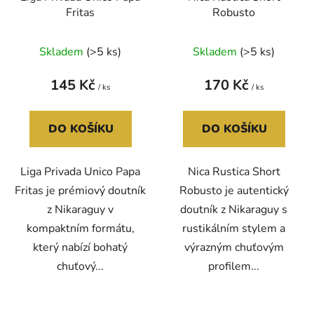
u
t
Fritas
Robusto
k
ů
t
Skladem
(>5 ks)
Skladem
(>5 ks)
ů
145 Kč
170 Kč
/ ks
/ ks
DO KOŠÍKU
DO KOŠÍKU
Liga Privada Unico Papa
Nica Rustica Short
Fritas je prémiový doutník
Robusto je autentický
z Nikaraguy v
doutník z Nikaraguy s
kompaktním formátu,
rustikálním stylem a
který nabízí bohatý
výrazným chuťovým
chuťový...
profilem...