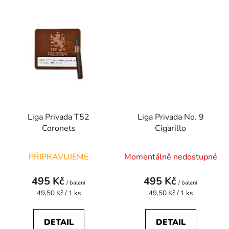
Liga Privada T52
Liga Privada No. 9
Coronets
Cigarillo
PŘIPRAVUJEME
Momentálně nedostupné
495 Kč
495 Kč
/ balení
/ balení
Měrná
Měrná
49,50 Kč / 1 ks
49,50 Kč / 1 ks
cena:
cena:
DETAIL
DETAIL