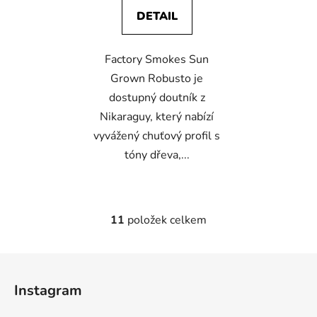
DETAIL
Factory Smokes Sun
Grown Robusto je
dostupný doutník z
Nikaraguy, který nabízí
vyvážený chuťový profil s
tóny dřeva,...
11
položek celkem
O
v
l
Z
á
á
d
Instagram
p
a
a