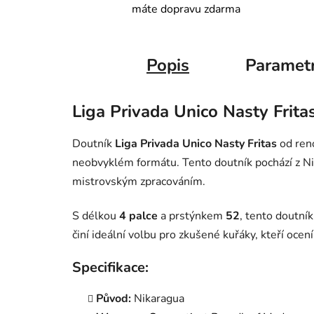
máte dopravu zdarma
Popis
Paramet
Liga Privada Unico Nasty Frita
Doutník
Liga Privada Unico Nasty Fritas
od reno
neobvyklém formátu. Tento doutník pochází z Nik
mistrovským zpracováním.
S délkou
4 palce
a prstýnkem
52
, tento doutník
činí ideální volbu pro zkušené kuřáky, kteří ocen
Specifikace:
Původ:
Nikaragua