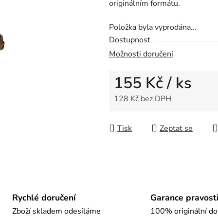
originálním formátu.
z
5
Položka byla vyprodána…
hvězdiček.
Dostupnost
Možnosti doručení
155 Kč
/ ks
128 Kč bez DPH
Měrná cena:
Tisk
Zeptat se
Rychlé doručení
Garance pravost
Zboží skladem odesíláme
100% originální do