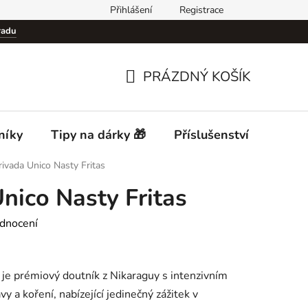
Přihlášení
Registrace
Podmínky ochrany osobních údajů (GDPR)
Cigar Club Prague
radu
PRÁZDNÝ KOŠÍK
NÁKUPNÍ
KOŠÍK
níky
Tipy na dárky 🎁
Příslušenství
Desti
rivada Unico Nasty Fritas
nico Nasty Fritas
dnocení
 je prémiový doutník z Nikaraguy s intenzivním
y a koření, nabízející jedinečný zážitek v