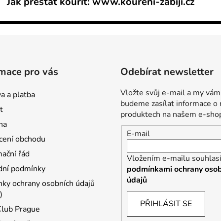
Jak přestat kouřit: www.koureni-zabiji.cz
mace pro vás
Odebírat newsletter
Vložte svůj e-mail a my vám
a a platba
budeme zasílat informace o
t
produktech na našem e-sho
na
E-mail
ení obchodu
ační řád
Vložením e-mailu souhlasí
ní podmínky
podmínkami ochrany osob
údajů
ky ochrany osobních údajů
)
PŘIHLÁSIT SE
Club Prague