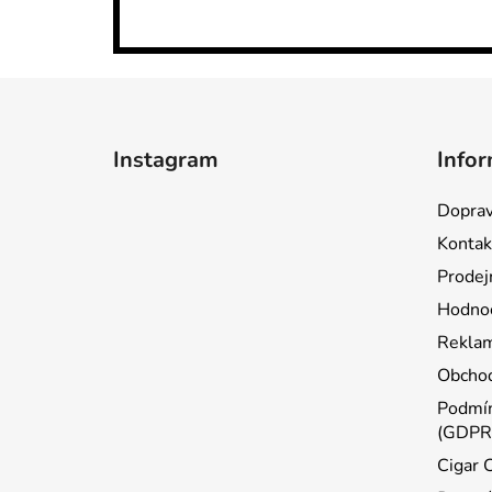
Z
á
Instagram
Infor
p
a
Doprav
t
Kontak
í
Prodej
Hodnoc
Reklam
Obchod
Podmín
(GDPR
Cigar 