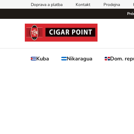
Přejít
Doprava a platba
Kontakt
Prodejna
na
Pré
obsah
Kuba
Nikaragua
Dom. rep