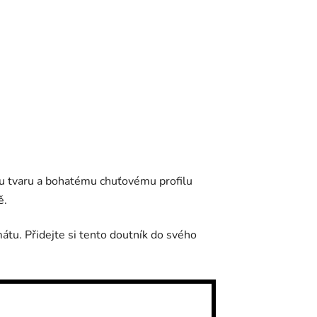
nímu tvaru a bohatému chuťovému profilu
ě.
mátu. Přidejte si tento doutník do svého