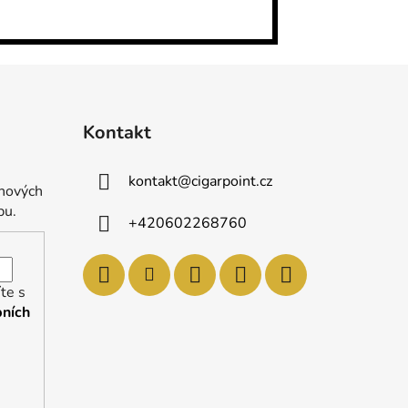
Kontakt
kontakt
@
cigarpoint.cz
 nových
pu.
+420602268760
te s
ních