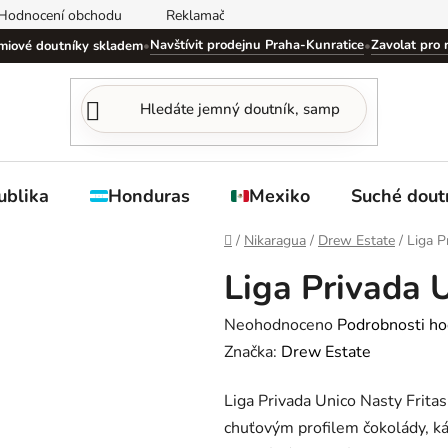
Hodnocení obchodu
Reklamační řád
Obchodní podmínky
Navštívit prodejnu Praha-Kunratice
Zavolat pro 
miové doutníky skladem
•
•
ublika
Honduras
Mexiko
Suché dout
Domů
/
Nikaragua
/
Drew Estate
/
Liga P
Liga Privada U
Průměrné
Neohodnoceno
Podrobnosti ho
hodnocení
Značka:
Drew Estate
produktu
Liga Privada Unico Nasty Fritas
je
chuťovým profilem čokolády, káv
0,0