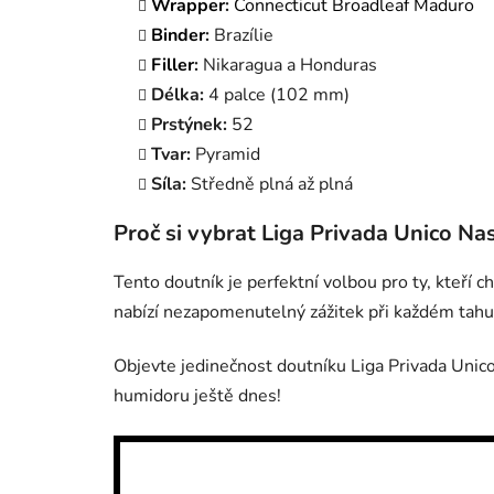
Wrapper
:
Connecticut
Broadleaf
Maduro
Binder
:
Brazílie
Filler
:
Nikaragua a Honduras
Délka:
4 palce (102 mm)
Prstýnek:
52
Tvar:
Pyramid
Síla:
Středně plná až plná
Proč si vybrat Liga Privada Unico Nas
Tento doutník je perfektní volbou pro ty, kteří 
nabízí nezapomenutelný zážitek při každém tahu
Objevte jedinečnost doutníku Liga Privada Unico 
humidoru ještě dnes!