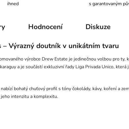
ihned
s garantovaným p
ry
Hodnocení
Diskuze
s – Výrazný doutník v unikátním tvaru
movaného výrobce Drew Estate je jedinečnou volbou pro ty, kteř
araguy a je součástí exkluzivní řady Liga Privada Unico, která
 nabízí bohatý chuťový profil s tóny čokolády, kávy, koření a zem
í jeho intenzitu a komplexitu.