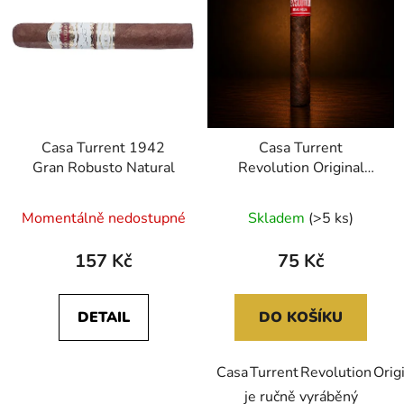
Casa Turrent 1942
Casa Turrent
Gran Robusto Natural
Revolution Original
Wide Corona
Průměrné
Momentálně nedostupné
Skladem
(>5 ks)
hodnocení
produktu
157 Kč
75 Kč
je
0,0
DETAIL
DO KOŠÍKU
z
5
Casa Turrent Revolution Orig
hvězdiček.
je ručně vyráběný