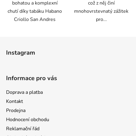
bohatou a komplexní
což z něj činí
chutí díky tabáku Habano
mnohovrstevnatý zážitek
Criollo San Andres
pro...
Z
á
Instagram
p
a
t
Informace pro vás
í
Doprava a platba
Kontakt
Prodejna
Hodnocení obchodu
Reklamační řád