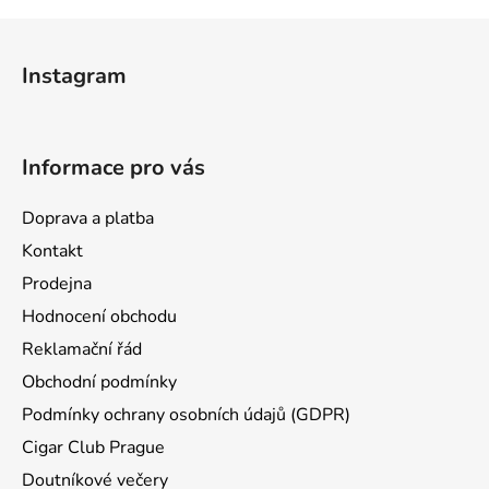
v
l
Z
á
á
d
Instagram
p
a
a
c
t
í
Informace pro vás
p
í
r
v
Doprava a platba
k
Kontakt
y
Prodejna
v
ý
Hodnocení obchodu
p
Reklamační řád
i
Obchodní podmínky
s
u
Podmínky ochrany osobních údajů (GDPR)
Cigar Club Prague
Doutníkové večery