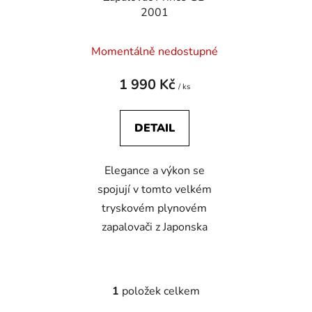
u
t
2001
k
ů
t
Momentálně nedostupné
ů
1 990 Kč
/ ks
DETAIL
Elegance a výkon se
spojují v tomto velkém
tryskovém plynovém
zapalovači z Japonska
1
položek celkem
O