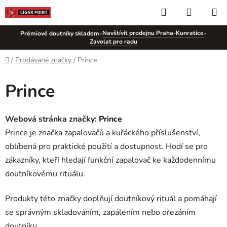
Přejít
Hledat
NÁKUP
na
KOŠÍK
obsah
Navštívit prodejnu Praha-Kunratice
Prémiové doutníky skladem
•
•
Zavolat pro radu
Domů
/
Prodávané značky
/
Prince
Prince
Webová stránka značky:
Prince
Prince je značka zapalovačů a kuřáckého příslušenství,
oblíbená pro praktické použití a dostupnost. Hodí se pro
zákazníky, kteří hledají funkční zapalovač ke každodennímu
doutníkovému rituálu.
Produkty této značky doplňují doutníkový rituál a pomáhají
se správným skladováním, zapálením nebo ořezáním
doutníku.