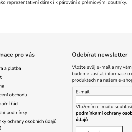
ako reprezentativní dárek i k párování s prémiovými doutníky.
mace pro vás
Odebírat newsletter
Vložte svůj e-mail a my vám
a a platba
budeme zasílat informace o
t
produktech na našem e-sho
na
E-mail
ení obchodu
ační řád
Vložením e-mailu souhlasí
ní podmínky
podmínkami ochrany osob
údajů
ky ochrany osobních údajů
)