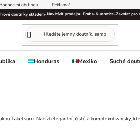
Hodnocení obchodu
Reklamační řád
Obchodní podmínky
Navštívit prodejnu Praha-Kunratice
Zavolat pro 
miové doutníky skladem
•
•
ublika
Honduras
Mexiko
Suché dout
kou Taketsuru. Nabízí elegantní, čisté a komplexní whisky, kte