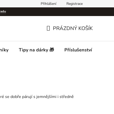
Přihlášení
Registrace
Podmínky ochrany osobních údajů (GDPR)
Cigar Club Prague
radu
PRÁZDNÝ KOŠÍK
NÁKUPNÍ
KOŠÍK
níky
Tipy na dárky 🎁
Příslušenství
Desti
ré se dobře párují s jemnějšími i středně