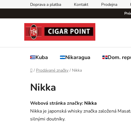
Přejít
Doprava a platba
Kontakt
Prodejna
na
Pré
obsah
Kuba
Nikaragua
Dom. rep
Domů
/
Prodávané značky
/
Nikka
Nikka
Webová stránka značky:
Nikka
Nikka je japonská whisky značka založená Masata
silnými doutníky.