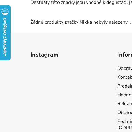
Destiláty této značky jsou vhodné k degustaci, j
Žádné produkty značky
Nikka
nebyly nalezeny...
Z
á
Instagram
Infor
p
a
Doprav
t
Kontak
í
Prodej
Hodnoc
Reklam
Obchod
Podmín
(GDPR