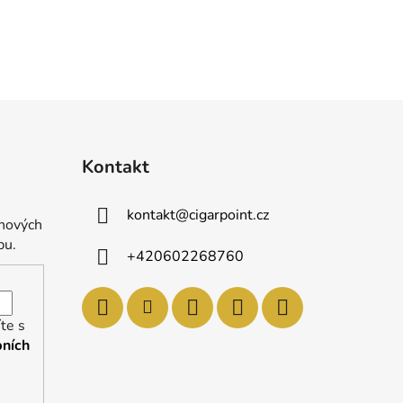
Kontakt
kontakt
@
cigarpoint.cz
 nových
pu.
+420602268760
te s
ních