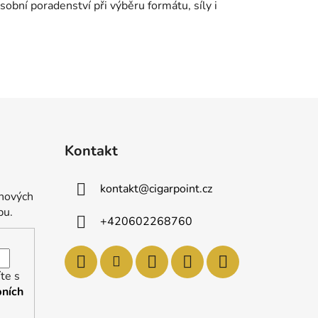
obní poradenství při výběru formátu, síly i
Kontakt
kontakt
@
cigarpoint.cz
 nových
pu.
+420602268760
te s
ních