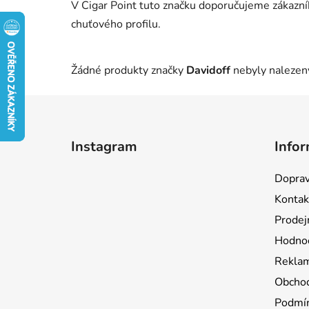
V Cigar Point tuto značku doporučujeme zákazníků
chuťového profilu.
Žádné produkty značky
Davidoff
nebyly nalezeny
Z
á
Instagram
Infor
p
a
Doprav
t
Kontak
í
Prodej
Hodnoc
Reklam
Obchod
Podmín