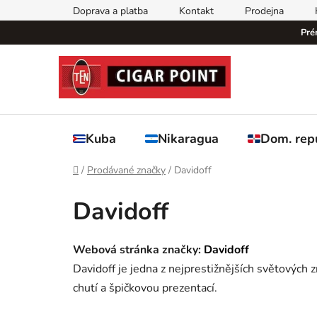
Přejít
Doprava a platba
Kontakt
Prodejna
na
Pré
obsah
Kuba
Nikaragua
Dom. rep
Domů
/
Prodávané značky
/
Davidoff
Davidoff
Webová stránka značky:
Davidoff
Davidoff je jedna z nejprestižnějších světových
chutí a špičkovou prezentací.