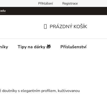
Přihlášení
Registrace
Podmínky ochrany osobních údajů (GDPR)
Cigar Club Prague
radu
PRÁZDNÝ KOŠÍK
NÁKUPNÍ
KOŠÍK
níky
Tipy na dárky 🎁
Příslušenství
Desti
é doutníky s elegantním profilem, kultivovanou