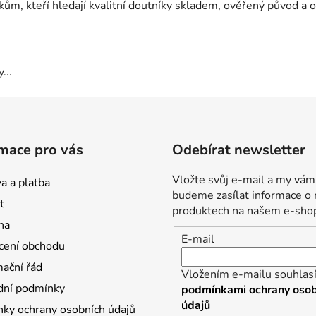
m, kteří hledají kvalitní doutníky skladem, ověřený původ a os
...
mace pro vás
Odebírat newsletter
Vložte svůj e-mail a my vám
a a platba
budeme zasílat informace o
t
produktech na našem e-sho
na
E-mail
ení obchodu
ační řád
Vložením e-mailu souhlasí
ní podmínky
podmínkami ochrany osob
údajů
ky ochrany osobních údajů