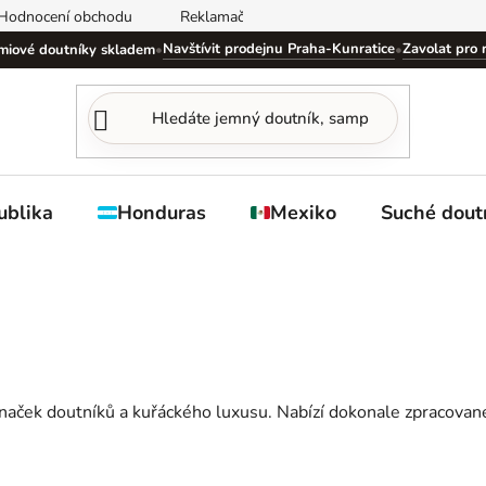
Hodnocení obchodu
Reklamační řád
Obchodní podmínky
Navštívit prodejnu Praha-Kunratice
Zavolat pro 
miové doutníky skladem
•
•
ublika
Honduras
Mexiko
Suché dout
 značek doutníků a kuřáckého luxusu. Nabízí dokonale zpracovan