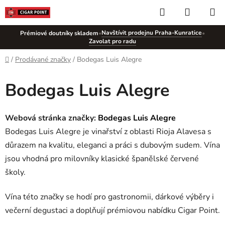
Přejít
Hledat
NÁKUP
na
KOŠÍK
obsah
Navštívit prodejnu Praha-Kunratice
Prémiové doutníky skladem
•
•
Zavolat pro radu
Domů
/
Prodávané značky
/
Bodegas Luis Alegre
Bodegas Luis Alegre
Webová stránka značky:
Bodegas Luis Alegre
Bodegas Luis Alegre je vinařství z oblasti Rioja Alavesa s
důrazem na kvalitu, eleganci a práci s dubovým sudem. Vína
jsou vhodná pro milovníky klasické španělské červené
školy.
Vína této značky se hodí pro gastronomii, dárkové výběry i
večerní degustaci a doplňují prémiovou nabídku Cigar Point.