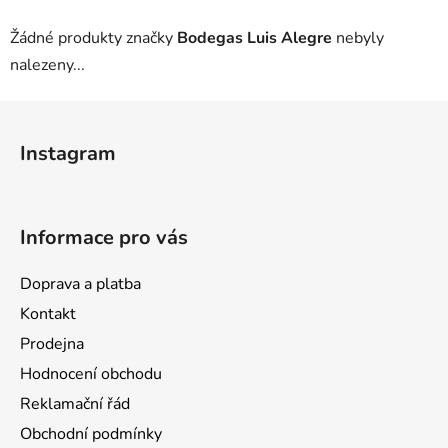
Žádné produkty značky
Bodegas Luis Alegre
nebyly
nalezeny...
Z
á
Instagram
p
a
t
Informace pro vás
í
Doprava a platba
Kontakt
Prodejna
Hodnocení obchodu
Reklamační řád
Obchodní podmínky