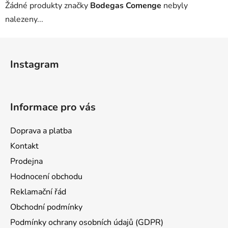
Žádné produkty značky
Bodegas Comenge
nebyly
nalezeny...
Z
á
Instagram
p
a
t
Informace pro vás
í
Doprava a platba
Kontakt
Prodejna
Hodnocení obchodu
Reklamační řád
Obchodní podmínky
Podmínky ochrany osobních údajů (GDPR)