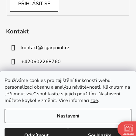
PŘIHLÁSIT SE
Kontakt
kontakt
@
cigarpoint.cz
+420602268760
Používáme cookies pro zajištění funkčnosti webu,
personalizaci obsahu a analýzu návštěvnosti. Kliknutím na
„Přijmout vše“ souhlasíte s jejich použitím. Nastavení
můžete kdykoliv změnit. Více informací
zde
.
Vytvořil Shoptet
Copyright 2026
Cigar Point
. Všechna práva vyhrazena.
Nastavení
Upravit nastavení cookies
Používáme
ověření věku Adulto
Odmítnout
Souhlasím
Zobrazit