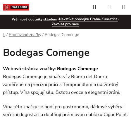
Přejít
Hledat
NÁKUP
na
KOŠÍK
obsah
Navštívit prodejnu Praha-Kunratice
Prémiové doutníky skladem
•
•
Zavolat pro radu
Domů
/
Prodávané značky
/
Bodegas Comenge
Bodegas Comenge
Webová stránka značky:
Bodegas Comenge
Bodegas Comenge je vinařství z Ribera del Duero
zaměřené na precizní práci s Tempranillem a udržitelný
přístup. Vína spojují sílu, čistotu ovoce a elegantní zrání.
Vína této značky se hodí pro gastronomii, dárkové výběry i
večerní degustaci a doplňují prémiovou nabídku Cigar Point.