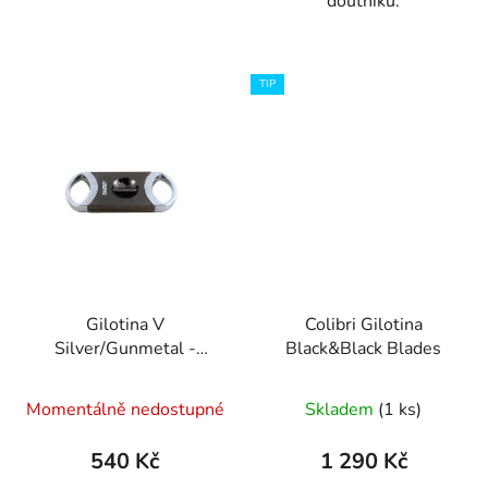
doutníků.
TIP
Gilotina V
Colibri Gilotina
Silver/Gunmetal -
Black&Black Blades
dárkový box
Momentálně nedostupné
Skladem
(1 ks)
540 Kč
1 290 Kč