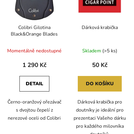
Colibri Gilotina
Dárková krabička
Black&Orange Blades
Momentálně nedostupné
Skladem
(>5 ks)
1 290 Kč
50 Kč
DETAIL
DO KOŠÍKU
Černo-oranžový ořezávač
Dárková krabička pro
s dvojtou čepelí z
doutníky je ideální pro
nerezové oceli od Colibri
prezentaci Vašeho dárku
pro každého milovníka