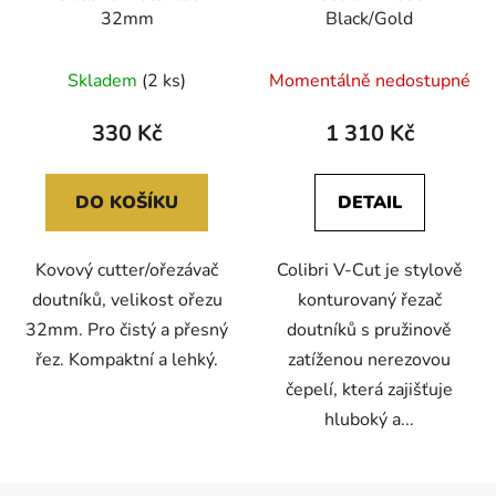
32mm
Black/Gold
Skladem
(2 ks)
Momentálně nedostupné
330 Kč
1 310 Kč
DO KOŠÍKU
DETAIL
Kovový cutter/ořezávač
Colibri V-Cut je stylově
doutníků, velikost ořezu
konturovaný řezač
32mm. Pro čistý a přesný
doutníků s pružinově
řez. Kompaktní a lehký.
zatíženou nerezovou
čepelí, která zajišťuje
hluboký a...