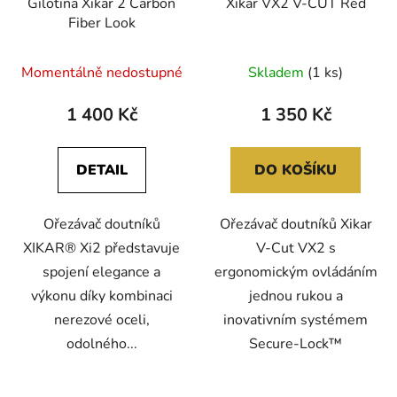
Gilotina Xikar 2 Carbon
Xikar VX2 V-CUT Red
Fiber Look
Momentálně nedostupné
Skladem
(1 ks)
1 400 Kč
1 350 Kč
DETAIL
DO KOŠÍKU
Ořezávač doutníků
Ořezávač doutníků Xikar
XIKAR® Xi2 představuje
V-Cut VX2 s
spojení elegance a
ergonomickým ovládáním
výkonu díky kombinaci
jednou rukou a
nerezové oceli,
inovativním systémem
odolného...
Secure-Lock™