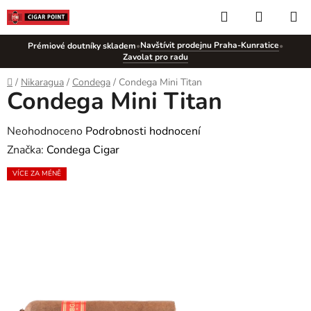
Přejít
Hledat
NÁKUP
na
KOŠÍK
obsah
Navštívit prodejnu Praha-Kunratice
Prémiové doutníky skladem
•
•
Zavolat pro radu
Domů
/
Nikaragua
/
Condega
/
Condega Mini Titan
Condega Mini Titan
Průměrné
Neohodnoceno
Podrobnosti hodnocení
hodnocení
Značka:
Condega Cigar
produktu
VÍCE ZA MÉNĚ
je
0,0
z
5
hvězdiček.