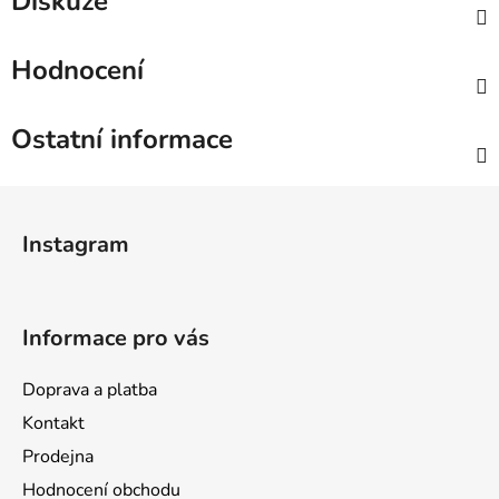
Diskuze
Hodnocení
Ostatní informace
Z
á
Instagram
p
a
t
Informace pro vás
í
Doprava a platba
Kontakt
Prodejna
Hodnocení obchodu