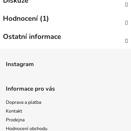
Diskuze
Hodnocení (1)
Ostatní informace
Z
á
Instagram
p
a
t
Informace pro vás
í
Doprava a platba
Kontakt
Prodejna
Hodnocení obchodu