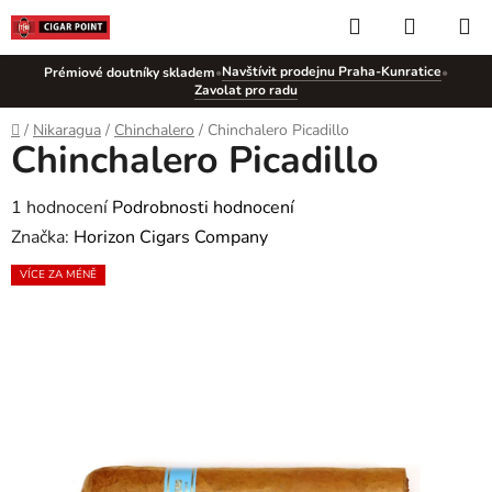
Přejít
Hledat
NÁKUP
na
KOŠÍK
obsah
Navštívit prodejnu Praha-Kunratice
Prémiové doutníky skladem
•
•
Zavolat pro radu
Domů
/
Nikaragua
/
Chinchalero
/
Chinchalero Picadillo
Chinchalero Picadillo
Průměrné
1 hodnocení
Podrobnosti hodnocení
hodnocení
Značka:
Horizon Cigars Company
produktu
VÍCE ZA MÉNĚ
je
5,0
z
5
hvězdiček.