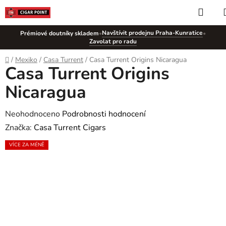
Přejít
Hled
na
obsah
Navštívit prodejnu Praha-Kunratice
Prémiové doutníky skladem
•
•
Zavolat pro radu
Domů
/
Mexiko
/
Casa Turrent
/
Casa Turrent Origins Nicaragua
Casa Turrent Origins
Nicaragua
Průměrné
Neohodnoceno
Podrobnosti hodnocení
hodnocení
Značka:
Casa Turrent Cigars
produktu
VÍCE ZA MÉNĚ
je
0,0
z
5
hvězdiček.