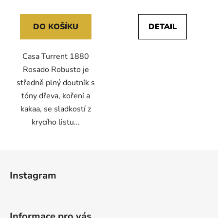
DO KOŠÍKU
DETAIL
Casa Turrent 1880
Rosado Robusto je
středně plný doutník s
tóny dřeva, koření a
kakaa, se sladkostí z
krycího listu...
Z
á
Instagram
p
a
t
Informace pro vás