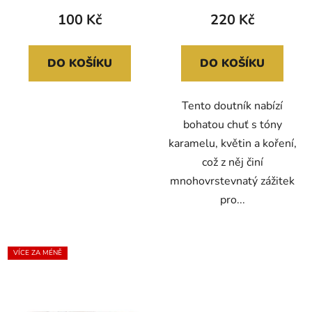
100 Kč
220 Kč
DO KOŠÍKU
DO KOŠÍKU
Tento doutník nabízí
bohatou chuť s tóny
karamelu, květin a koření,
což z něj činí
mnohovrstevnatý zážitek
pro...
VÍCE ZA MÉNĚ