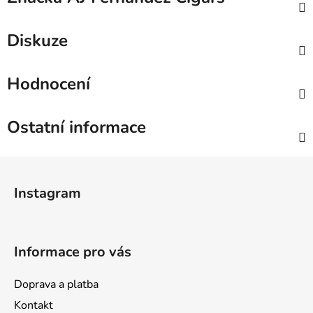
Diskuze
Hodnocení
Ostatní informace
Z
á
Instagram
p
a
t
Informace pro vás
í
Doprava a platba
Kontakt