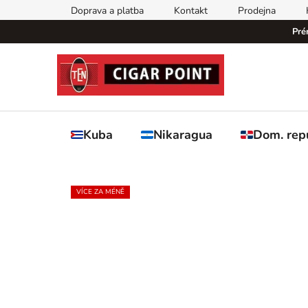
Přejít
Doprava a platba
Kontakt
Prodejna
na
Pré
obsah
Kuba
Nikaragua
Dom. rep
VÍCE ZA MÉNĚ