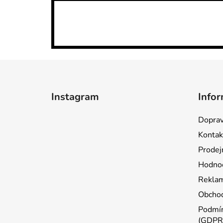
Z
á
Instagram
Infor
p
a
Doprav
t
Kontak
í
Prodej
Hodnoc
Reklam
Obchod
Podmín
(GDPR