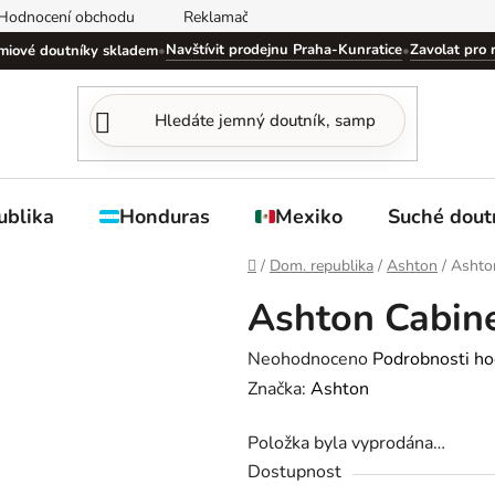
Hodnocení obchodu
Reklamační řád
Obchodní podmínky
Navštívit prodejnu Praha-Kunratice
Zavolat pro 
miové doutníky skladem
•
•
ublika
Honduras
Mexiko
Suché dout
Domů
/
Dom. republika
/
Ashton
/
Ashton
Ashton Cabine
Průměrné
Neohodnoceno
Podrobnosti ho
hodnocení
Značka:
Ashton
produktu
Položka byla vyprodána…
je
Dostupnost
0,0