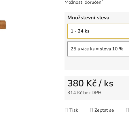
Možnosti doručení
z
5
Množstevní sleva
hvězdiček.
1 - 24 ks
25 a více ks = sleva 10 %
380 Kč
/ ks
314 Kč bez DPH
Měrná cena:
Tisk
Zeptat se