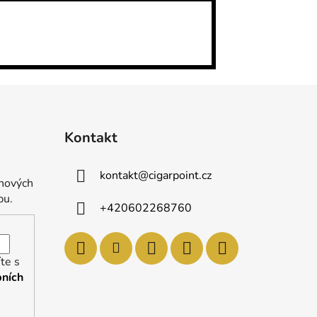
Kontakt
kontakt
@
cigarpoint.cz
 nových
pu.
+420602268760
te s
ních