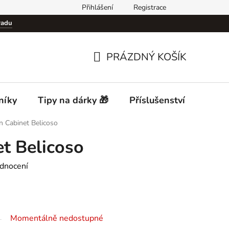
Přihlášení
Registrace
Podmínky ochrany osobních údajů (GDPR)
Cigar Club Prague
radu
PRÁZDNÝ KOŠÍK
NÁKUPNÍ
KOŠÍK
níky
Tipy na dárky 🎁
Příslušenství
Desti
 Cabinet Belicoso
t Belicoso
dnocení
Momentálně nedostupné