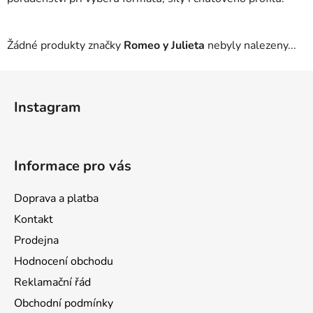
Žádné produkty značky
Romeo y Julieta
nebyly nalezeny...
Z
á
Instagram
p
a
t
Informace pro vás
í
Doprava a platba
Kontakt
Prodejna
Hodnocení obchodu
Reklamační řád
Obchodní podmínky