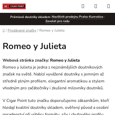
Přejít
Hledat
NÁKUP
na
KOŠÍK
obsah
Navštívit prodejnu Praha-Kunratice
Prémiové doutníky skladem
•
•
Zavolat pro radu
Domů
/
Prodávané značky
/
Romeo y Julieta
Romeo y Julieta
Webová stránka značky:
Romeo y Julieta
Romeo y Julieta je jedna z nejznámějších doutníkových
značek na světě. Nabízí vyvážené doutníky s jemným až
středně plným profilem, elegantní aromatikou a stylem
vhodným pro začátečníky i zkušené milovníky doutníků.
V Cigar Point tuto značku doporučujeme zákazníkům, kteří
hledají kvalitní doutníky skladem, ověřený původ a osobní
poradenství při výběru formátu, síly i chuťového profilu.