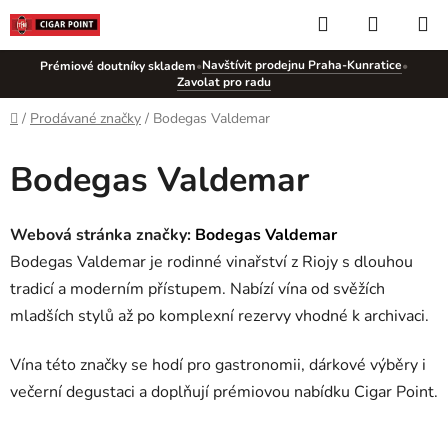
Přejít
Hledat
NÁKUP
na
KOŠÍK
obsah
Navštívit prodejnu Praha-Kunratice
Prémiové doutníky skladem
•
•
Zavolat pro radu
Domů
/
Prodávané značky
/
Bodegas Valdemar
Bodegas Valdemar
Webová stránka značky:
Bodegas Valdemar
Bodegas Valdemar je rodinné vinařství z Riojy s dlouhou
tradicí a moderním přístupem. Nabízí vína od svěžích
mladších stylů až po komplexní rezervy vhodné k archivaci.
Vína této značky se hodí pro gastronomii, dárkové výběry i
večerní degustaci a doplňují prémiovou nabídku Cigar Point.