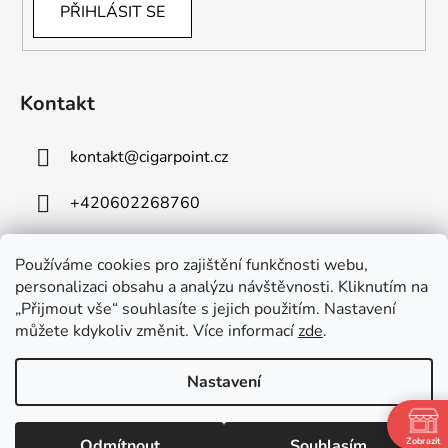
PŘIHLÁSIT SE
Kontakt
kontakt
@
cigarpoint.cz
+420602268760
Používáme cookies pro zajištění funkčnosti webu,
personalizaci obsahu a analýzu návštěvnosti. Kliknutím na
„Přijmout vše“ souhlasíte s jejich použitím. Nastavení
můžete kdykoliv změnit. Více informací
zde
.
Vytvořil Shoptet
Copyright 2026
Cigar Point
. Všechna práva vyhrazena.
Nastavení
Upravit nastavení cookies
Používáme
ověření věku Adulto
Odmítnout
Souhlasím
Zobrazit