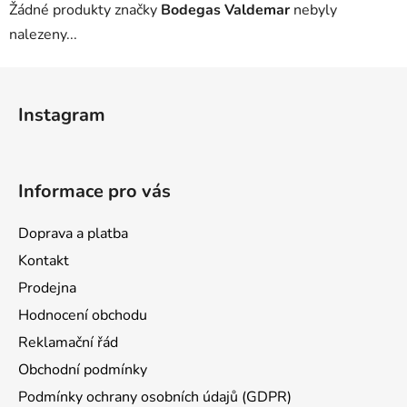
Žádné produkty značky
Bodegas Valdemar
nebyly
nalezeny...
Z
á
Instagram
p
a
t
Informace pro vás
í
Doprava a platba
Kontakt
Prodejna
Hodnocení obchodu
Reklamační řád
Obchodní podmínky
Podmínky ochrany osobních údajů (GDPR)