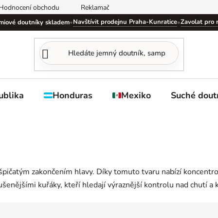
Hodnocení obchodu
Reklamační řád
Obchodní podmínky
Navštívit prodejnu Praha-Kunratice
Zavolat pro 
miové doutníky skladem
•
•
ublika
Honduras
Mexiko
Suché dout
 špičatým zakončením hlavy. Díky tomuto tvaru nabízí koncentr
šenějšími kuřáky, kteří hledají výraznější kontrolu nad chutí a