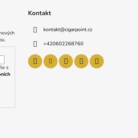
Kontakt
kontakt
@
cigarpoint.cz
 nových
pu.
+420602268760
te s
ních