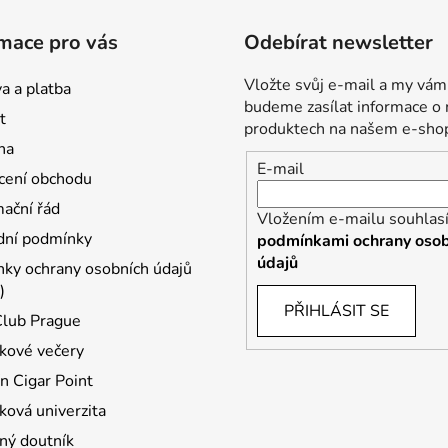
mace pro vás
Odebírat newsletter
Vložte svůj e-mail a my vám
a a platba
budeme zasílat informace o
t
produktech na našem e-sho
na
E-mail
ení obchodu
ační řád
Vložením e-mailu souhlasí
ní podmínky
podmínkami ochrany osob
údajů
ky ochrany osobních údajů
)
PŘIHLÁSIT SE
Club Prague
kové večery
n Cigar Point
ková univerzita
ný doutník