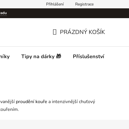
Přihlášení
Registrace
Podmínky ochrany osobních údajů (GDPR)
Cigar Club Prague
radu
PRÁZDNÝ KOŠÍK
NÁKUPNÍ
KOŠÍK
níky
Tipy na dárky 🎁
Příslušenství
Desti
ovanější
proudění kouře
a intenzivnější chuťový
 kouřením.