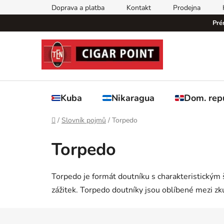
Přejít
Doprava a platba
Kontakt
Prodejna
na
Pré
obsah
Kuba
Nikaragua
Dom. rep
Domů
/
Slovník pojmů
/
Torpedo
Torpedo
Torpedo je formát doutníku s charakteristickým
zážitek. Torpedo doutníky jsou oblíbené mezi zku