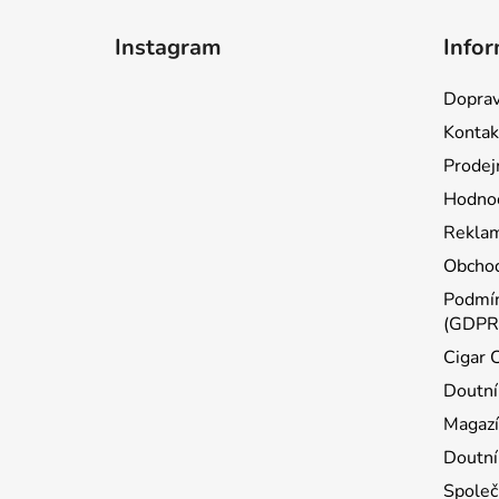
Z
á
Instagram
Infor
p
a
Doprav
t
Kontak
í
Prodej
Hodnoc
Reklam
Obchod
Podmín
(GDPR
Cigar 
Doutní
Magazí
Doutní
Společ