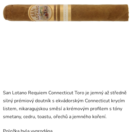
San Lotano Requiem Connecticut Toro je jemný až středně
silný prémiový doutník s ekvádorským Connecticut krycím
listem, nikaragujskou směsí a krémovým profilem s tóny
smetany, cedru, toastu, ořechů a jemného koření.
Položka byla vyprodána…