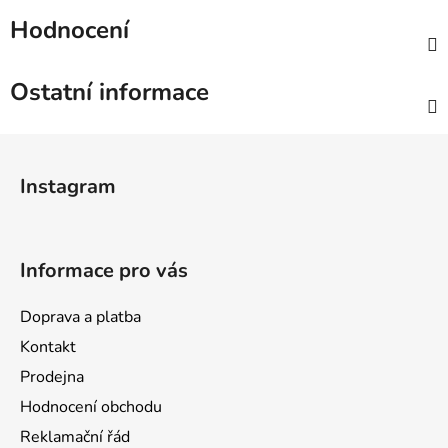
Hodnocení
Ostatní informace
Z
á
Instagram
p
a
t
Informace pro vás
í
Doprava a platba
Kontakt
Prodejna
Hodnocení obchodu
Reklamační řád