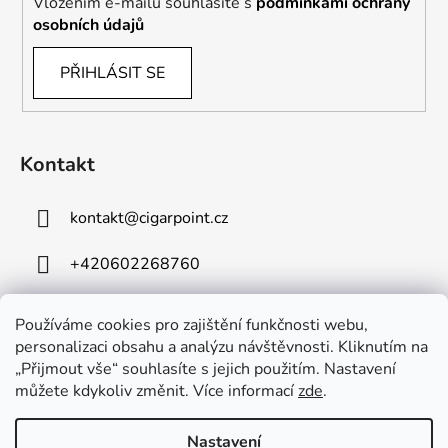
Vložením e-mailu souhlasíte s
podmínkami ochrany
osobních údajů
PŘIHLÁSIT SE
Kontakt
kontakt
@
cigarpoint.cz
+420602268760
Používáme cookies pro zajištění funkčnosti webu,
personalizaci obsahu a analýzu návštěvnosti. Kliknutím na
„Přijmout vše“ souhlasíte s jejich použitím. Nastavení
můžete kdykoliv změnit. Více informací
zde
.
Vytvořil Shoptet
Copyright 2026
Cigar Point
. Všechna práva vyhrazena.
Nastavení