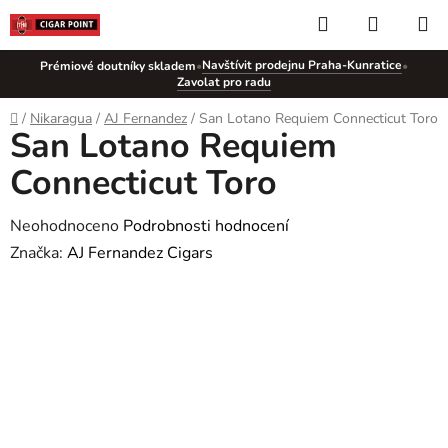
Přejít
Hledat
NÁKUP
na
KOŠÍK
obsah
Navštívit prodejnu Praha-Kunratice
Prémiové doutníky skladem
•
•
Zavolat pro radu
Domů
/
Nikaragua
/
AJ Fernandez
/
San Lotano Requiem Connecticut Toro
San Lotano Requiem
Connecticut Toro
Průměrné
Neohodnoceno
Podrobnosti hodnocení
hodnocení
Značka:
AJ Fernandez Cigars
produktu
je
0,0
z
5
hvězdiček.