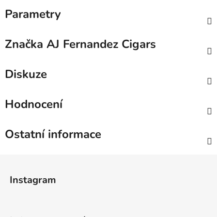
Parametry
Značka
AJ Fernandez Cigars
Diskuze
Hodnocení
Ostatní informace
Z
á
Instagram
p
a
t