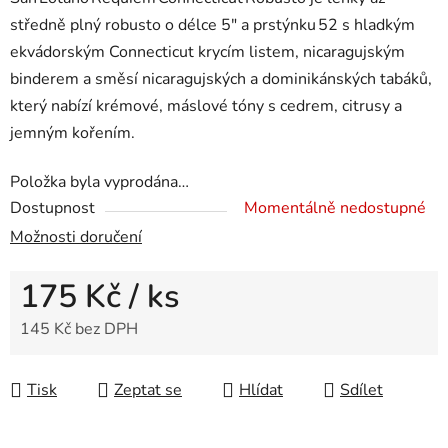
středně plný robusto o délce 5″ a prstýnku 52 s hladkým
ekvádorským Connecticut krycím listem, nicaragujským
binderem a směsí nicaragujských a dominikánských tabáků,
který nabízí krémové, máslové tóny s cedrem, citrusy a
jemným kořením.
Položka byla vyprodána…
Dostupnost
Momentálně nedostupné
Možnosti doručení
175 Kč
/ ks
145 Kč bez DPH
Měrná cena:
Tisk
Zeptat se
Hlídat
Sdílet