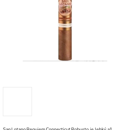
San Lotano Requiem Connecticut Robusto je lehký až