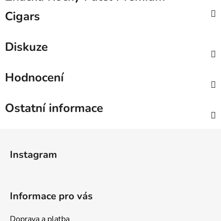
Cigars
Diskuze
Hodnocení
Ostatní informace
Z
á
Instagram
p
a
t
Informace pro vás
í
Doprava a platba