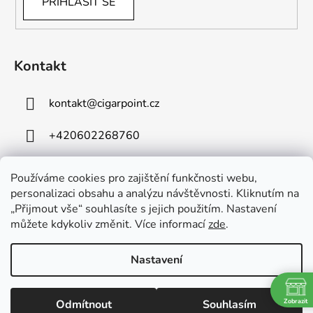
PŘIHLÁSIT SE
Kontakt
kontakt
@
cigarpoint.cz
+420602268760
Používáme cookies pro zajištění funkčnosti webu,
personalizaci obsahu a analýzu návštěvnosti. Kliknutím na
„Přijmout vše“ souhlasíte s jejich použitím. Nastavení
můžete kdykoliv změnit. Více informací
zde
.
Vytvořil Shoptet
Copyright 2026
Cigar Point
. Všechna práva vyhrazena.
Nastavení
Upravit nastavení cookies
Používáme
ověření věku Adulto
Odmítnout
Souhlasím
Zobrazit