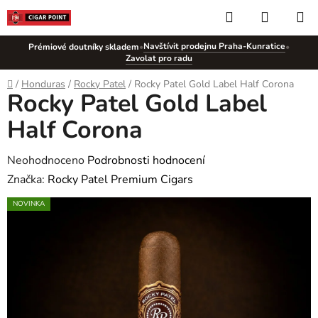
Přejít
Hledat
NÁKUP
na
KOŠÍK
obsah
Navštívit prodejnu Praha-Kunratice
Prémiové doutníky skladem
•
•
Zavolat pro radu
Domů
/
Honduras
/
Rocky Patel
/
Rocky Patel Gold Label Half Corona
Rocky Patel Gold Label
Half Corona
Průměrné
Neohodnoceno
Podrobnosti hodnocení
hodnocení
Značka:
Rocky Patel Premium Cigars
produktu
NOVINKA
je
0,0
z
5
hvězdiček.