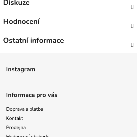
Diskuze
Hodnocení
Ostatní informace
Z
á
Instagram
p
a
t
Informace pro vás
í
Doprava a platba
Kontakt
Prodejna
Hodnocení obchodu