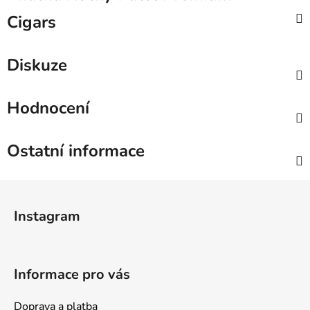
Cigars
Diskuze
Hodnocení
Ostatní informace
Z
á
Instagram
p
a
t
Informace pro vás
í
Doprava a platba