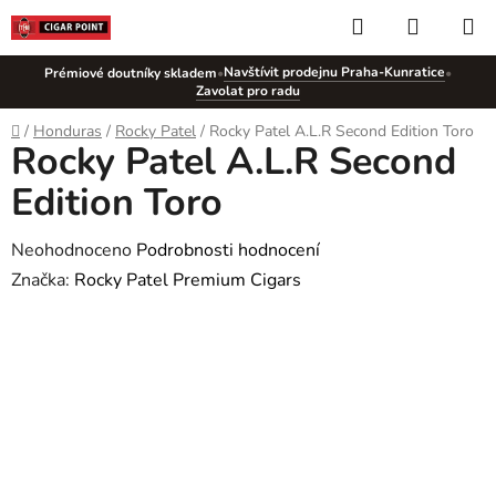
Přejít
Hledat
NÁKUP
na
KOŠÍK
obsah
Navštívit prodejnu Praha-Kunratice
Prémiové doutníky skladem
•
•
Zavolat pro radu
Domů
/
Honduras
/
Rocky Patel
/
Rocky Patel A.L.R Second Edition Toro
Rocky Patel A.L.R Second
Edition Toro
Průměrné
Neohodnoceno
Podrobnosti hodnocení
hodnocení
Značka:
Rocky Patel Premium Cigars
produktu
je
0,0
z
5
hvězdiček.