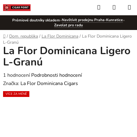
Přejít
Hledat
NÁKUP
na
KOŠÍK
obsah
Navštívit prodejnu Praha-Kunratice
Prémiové doutníky skladem
•
•
Zavolat pro radu
Domů
/
Dom. republika
/
La Flor Dominicana
/
La Flor Dominicana Ligero
L-Granú
La Flor Dominicana Ligero
L-Granú
Průměrné
1 hodnocení
Podrobnosti hodnocení
hodnocení
Značka:
La Flor Dominicana Cigars
produktu
VÍCE ZA MÉNĚ
je
5,0
z
5
hvězdiček.