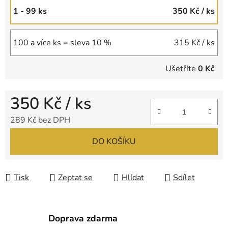
1 - 99 ks
350 Kč
/ ks
100 a více ks = sleva 10 %
315 Kč
/ ks
Ušetříte
0 Kč
350 Kč
/ ks
289 Kč bez DPH
Měrná cena:
DO KOŠÍKU
Tisk
Zeptat se
Hlídat
Sdílet
Doprava zdarma