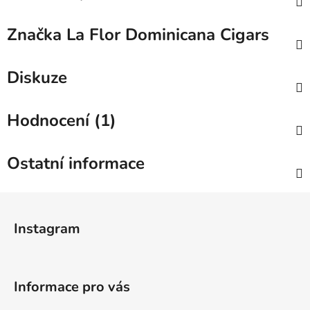
Značka
La Flor Dominicana Cigars
Diskuze
Hodnocení (1)
Ostatní informace
Z
á
Instagram
p
a
t
Informace pro vás
í