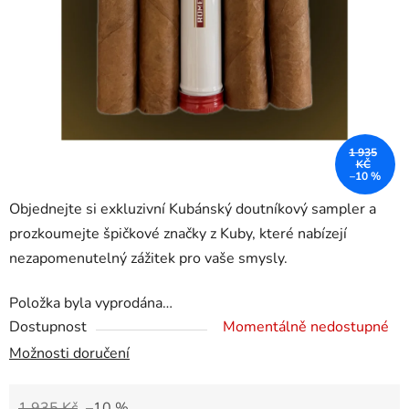
1 935
KČ
–10 %
Objednejte si exkluzivní Kubánský doutníkový sampler a
prozkoumejte špičkové značky z Kuby, které nabízejí
nezapomenutelný zážitek pro vaše smysly.
Položka byla vyprodána…
Dostupnost
Momentálně nedostupné
Možnosti doručení
1 935 Kč
–10 %