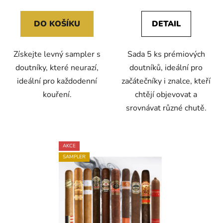
5,0
z
DO KOŠÍKU
DETAIL
5
hvězdiček.
Získejte levný sampler s
Sada 5 ks prémiových
doutníky, které neurazí,
doutníků, ideální pro
ideální pro každodenní
začátečníky i znalce, kteří
kouření.
chtějí objevovat a
srovnávat různé chutě.
AKCE
SAMPLER