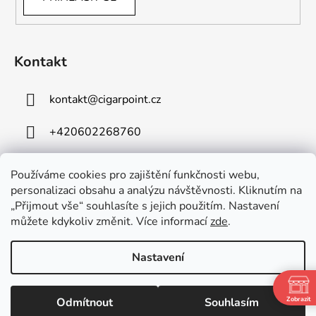
Kontakt
kontakt
@
cigarpoint.cz
+420602268760
Používáme cookies pro zajištění funkčnosti webu,
personalizaci obsahu a analýzu návštěvnosti. Kliknutím na
„Přijmout vše“ souhlasíte s jejich použitím. Nastavení
můžete kdykoliv změnit. Více informací
zde
.
Vytvořil Shoptet
Copyright 2026
Cigar Point
. Všechna práva vyhrazena.
Nastavení
Upravit nastavení cookies
Používáme
ověření věku Adulto
Odmítnout
Souhlasím
Zobrazit