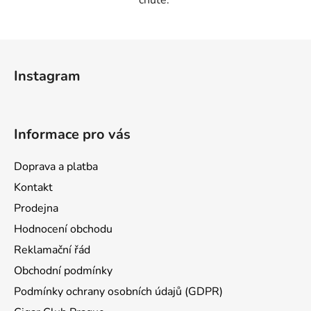
chutě.
Z
á
Instagram
p
a
t
Informace pro vás
í
Doprava a platba
Kontakt
Prodejna
Hodnocení obchodu
Reklamační řád
Obchodní podmínky
Podmínky ochrany osobních údajů (GDPR)