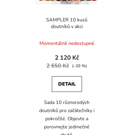
SAMPLER 10 kusů
doutníků v akci
Průměrné
Momentálně nedostupné
hodnocení
produktu
2 120 Kč
je
2 650 Kč
(–20 %)
5,0
z
DETAIL
5
hvězdiček.
Sada 10 různorodých
doutníků pro začátečníky i
pokročilé. Objevte a
porovnejte jedinečné