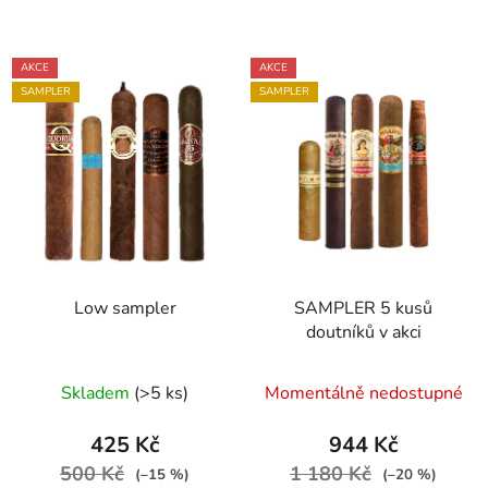
AKCE
AKCE
SAMPLER
SAMPLER
Low sampler
SAMPLER 5 kusů
doutníků v akci
Průměrné
Skladem
(>5 ks)
Momentálně nedostupné
hodnocení
produktu
425 Kč
944 Kč
je
500 Kč
1 180 Kč
(–15 %)
(–20 %)