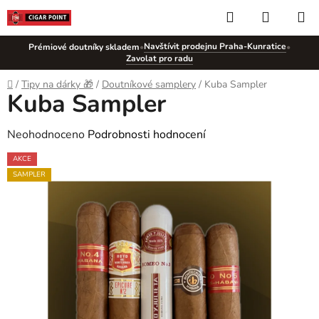
Přejít
Hledat
NÁKUP
na
KOŠÍK
obsah
Navštívit prodejnu Praha-Kunratice
Prémiové doutníky skladem
•
•
Zavolat pro radu
Domů
/
Tipy na dárky 🎁
/
Doutníkové samplery
/
Kuba Sampler
Kuba Sampler
Průměrné
Neohodnoceno
Podrobnosti hodnocení
hodnocení
AKCE
produktu
SAMPLER
je
0,0
z
5
hvězdiček.