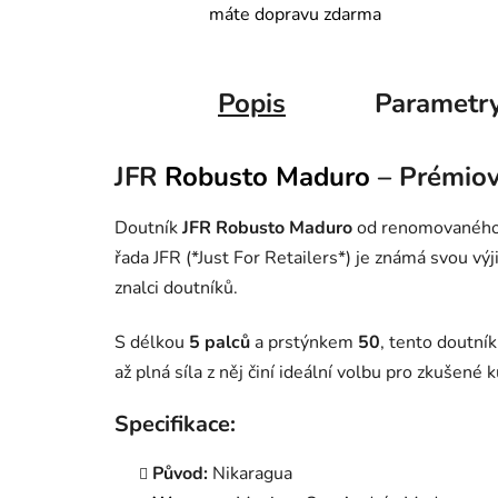
máte dopravu zdarma
Popis
Parametr
JFR
Robusto
Maduro
– Prémiov
Doutník
JFR Robusto Maduro
od renomovaného vý
řada JFR (*Just For Retailers*) je známá svou vý
znalci doutníků.
S délkou
5 palců
a prstýnkem
50
, tento doutní
až plná síla z něj činí ideální volbu pro zkušené 
Specifikace:
Původ:
Nikaragua