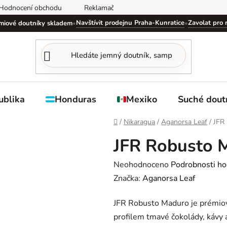
Hodnocení obchodu
Reklamační řád
Obchodní podmínky
Navštívit prodejnu Praha-Kunratice
Zavolat pro 
miové doutníky skladem
•
•
ublika
Honduras
Mexiko
Suché dout
Domů
/
Nikaragua
/
Aganorsa Leaf
/
JFR
JFR Robusto 
Průměrné
Neohodnoceno
Podrobnosti ho
hodnocení
Značka:
Aganorsa Leaf
produktu
JFR Robusto Maduro je prémio
je
profilem tmavé čokolády, kávy a
0,0