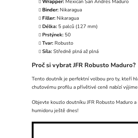
Wrapper
:
Mexican San Andrés Maduro
Binder
:
Nikaragua
Filler
:
Nikaragua
Délka:
5 palců (127 mm)
Prstýnek:
50
Tvar:
Robusto
Síla:
Středně plná až plná
Proč si vybrat JFR Robusto Maduro?
Tento doutník je perfektní volbou pro ty, kteří
chuťovému profilu a přívětivé ceně nabízí výjim
Objevte kouzlo doutníku JFR Robusto Maduro a do
humidoru ještě dnes!