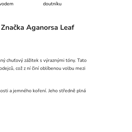
ůvodem
doutníku
Značka
Aganorsa Leaf
ný chuťový zážitek s výraznými tóny. Tato
dejců, což z ní činí oblíbenou volbu mezi
tosti a jemného koření. Jeho středně plná