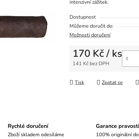
intenzivní zážitek.
z
5
Dostupnost
hvězdiček.
Můžeme doručit do:
Možnosti doručení
170 Kč
/ ks
141 Kč bez DPH
Měrná cena:
Tisk
Zeptat se
Rychlé doručení
Garance pravost
Zboží skladem odesíláme
100% originální do