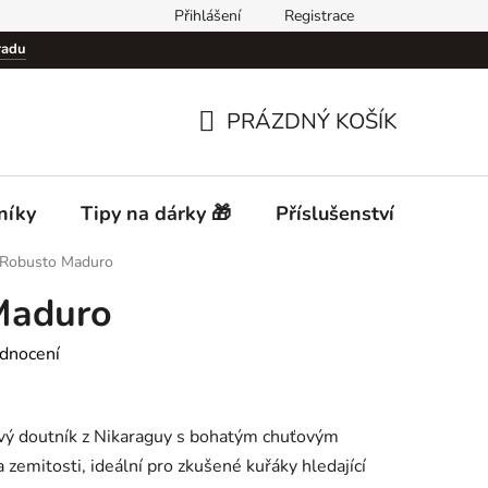
Přihlášení
Registrace
Podmínky ochrany osobních údajů (GDPR)
Cigar Club Prague
radu
PRÁZDNÝ KOŠÍK
NÁKUPNÍ
KOŠÍK
níky
Tipy na dárky 🎁
Příslušenství
Desti
 Robusto Maduro
Maduro
dnocení
vý doutník z Nikaraguy s bohatým chuťovým
 zemitosti, ideální pro zkušené kuřáky hledající