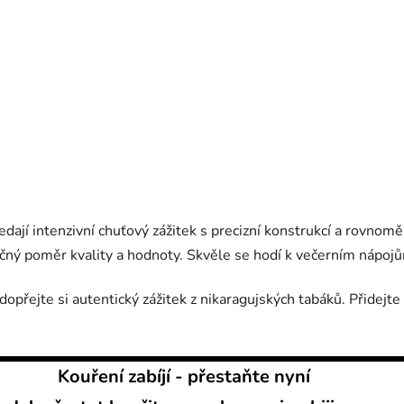
 hledají intenzivní chuťový zážitek s precizní konstrukcí a ro
ečný poměr kvality a hodnoty. Skvěle se hodí k večerním nápoj
přejte si autentický zážitek z nikaragujských tabáků. Přidejte
Kouření zabíjí - přestaňte nyní