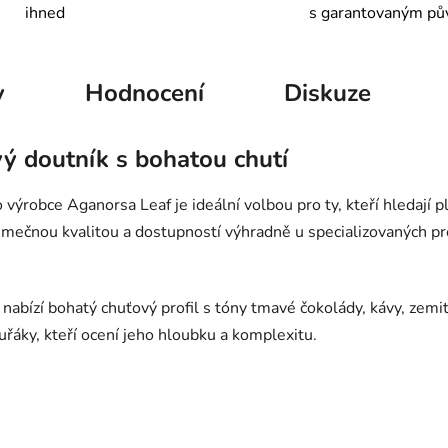
ihned
s garantovaným p
y
Hodnocení
Diskuze
ý doutník s bohatou chutí
robce Aganorsa Leaf je ideální volbou pro ty, kteří hledají pl
jimečnou kvalitou a dostupností výhradně u specializovaných pro
k nabízí bohatý chuťový profil s tóny tmavé čokolády, kávy, zemi
kuřáky, kteří ocení jeho hloubku a komplexitu.