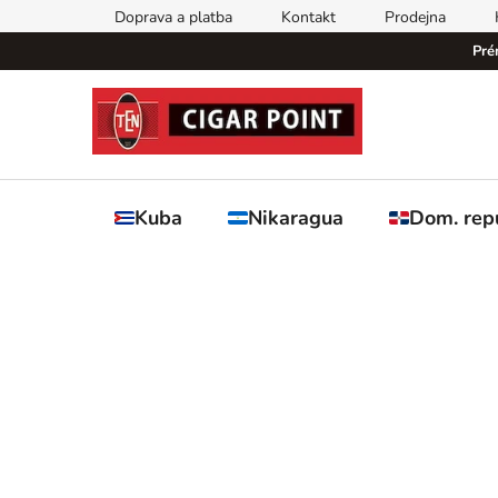
Přejít
Doprava a platba
Kontakt
Prodejna
na
Pré
obsah
Kuba
Nikaragua
Dom. rep