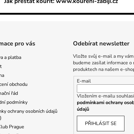
Jak přestat kouřit:
www.koureni-zabiji.cz
mace pro vás
Odebírat newsletter
Vložte svůj e-mail a my vám
a a platba
budeme zasílat informace o
t
produktech na našem e-sho
na
E-mail
ení obchodu
ační řád
Vložením e-mailu souhlasí
ní podmínky
podmínkami ochrany osob
údajů
ky ochrany osobních údajů
)
PŘIHLÁSIT SE
Club Prague