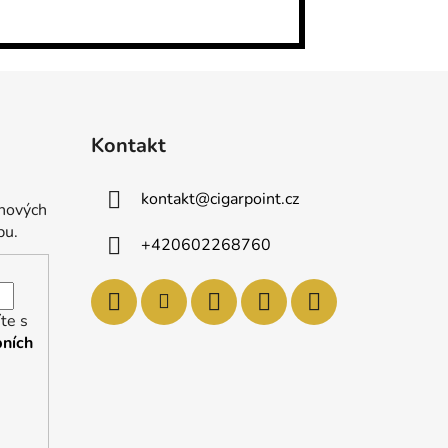
Kontakt
kontakt
@
cigarpoint.cz
 nových
pu.
+420602268760
te s
ních