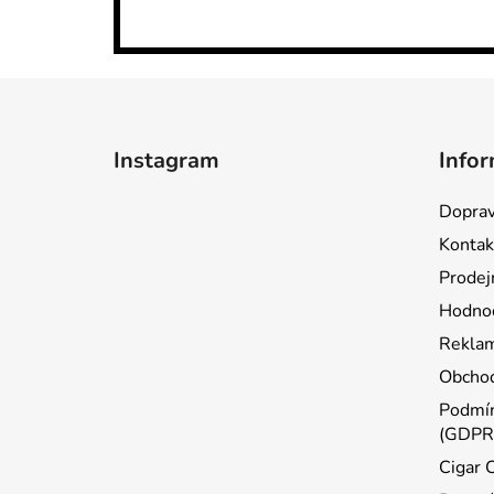
Z
á
Instagram
Infor
p
a
Doprav
t
Kontak
í
Prodej
Hodnoc
Reklam
Obchod
Podmín
(GDPR
Cigar 