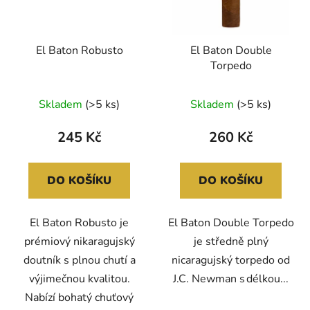
El Baton Robusto
El Baton Double
Torpedo
Skladem
(>5 ks)
Skladem
(>5 ks)
245 Kč
260 Kč
DO KOŠÍKU
DO KOŠÍKU
El Baton Robusto je
El Baton Double Torpedo
prémiový nikaragujský
je středně plný
doutník s plnou chutí a
nicaragujský torpedo od
výjimečnou kvalitou.
J.C. Newman s délkou...
Nabízí bohatý chuťový