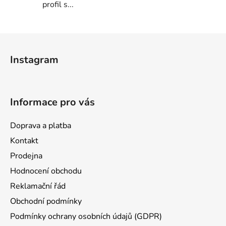
profil s...
Z
á
Instagram
p
a
t
Informace pro vás
í
Doprava a platba
Kontakt
Prodejna
Hodnocení obchodu
Reklamační řád
Obchodní podmínky
Podmínky ochrany osobních údajů (GDPR)