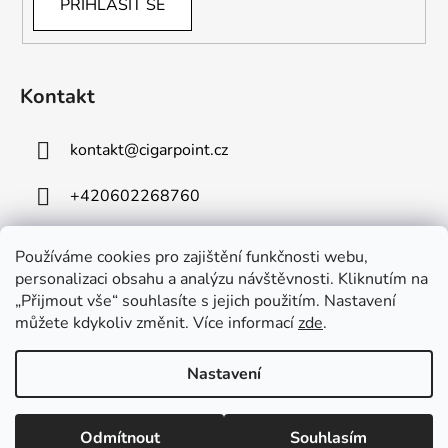
PŘIHLÁSIT SE
Kontakt
kontakt
@
cigarpoint.cz
+420602268760
Používáme cookies pro zajištění funkčnosti webu,
personalizaci obsahu a analýzu návštěvnosti. Kliknutím na
„Přijmout vše“ souhlasíte s jejich použitím. Nastavení
můžete kdykoliv změnit. Více informací
zde
.
Vytvořil Shoptet
Copyright 2026
Cigar Point
. Všechna práva vyhrazena.
Nastavení
Upravit nastavení cookies
Používáme
ověření věku Adulto
Odmítnout
Souhlasím