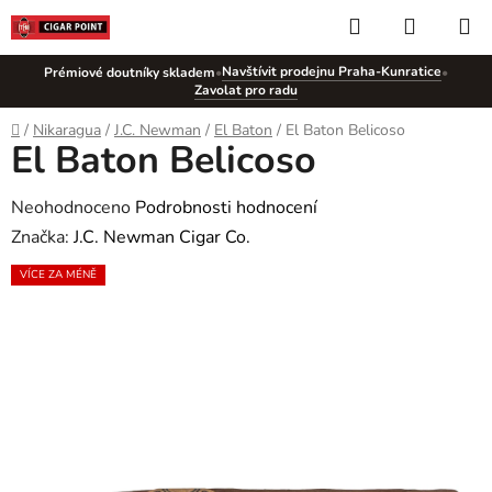
Přejít
Hledat
NÁKUP
na
KOŠÍK
obsah
Navštívit prodejnu Praha-Kunratice
Prémiové doutníky skladem
•
•
Zavolat pro radu
Domů
/
Nikaragua
/
J.C. Newman
/
El Baton
/
El Baton Belicoso
El Baton Belicoso
Průměrné
Neohodnoceno
Podrobnosti hodnocení
hodnocení
Značka:
J.C. Newman Cigar Co.
produktu
VÍCE ZA MÉNĚ
je
0,0
z
5
hvězdiček.