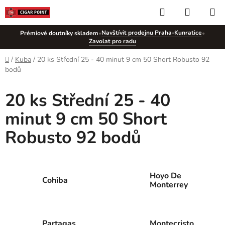
Přejít
Hledat
NÁKUP
na
KOŠÍK
obsah
Navštívit prodejnu Praha-Kunratice
Prémiové doutníky skladem
•
•
Zavolat pro radu
Domů
/
Kuba
/
20 ks Střední 25 - 40 minut 9 cm 50 Short Robusto 92
bodů
20 ks Střední 25 - 40
minut 9 cm 50 Short
Robusto 92 bodů
Hoyo De
Cohiba
Monterrey
Partagas
Montecristo